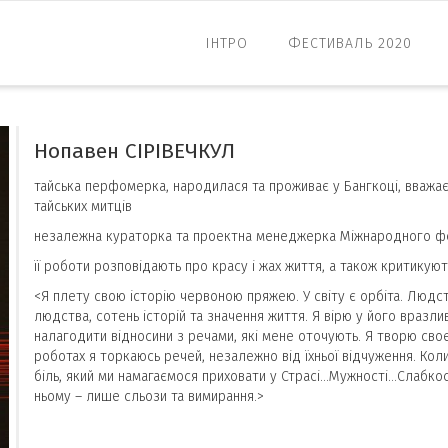
ІНТРО
ФЕСТИВАЛЬ 2020
Нопавен СІРІВЕЧКУЛ
тайська перфомерка, народилася та проживає у Бангкоці, вважає
тайських митців
незалежна кураторка та проектна менеджерка Міжнародного ф
її роботи розповідають про красу і жах життя, а також критикую
<Я плету свою історію червоною пряжею. У світу є орбіта. Людст
людства, сотень історій та значення життя. Я вірю у його вразлив
налагодити відносини з речами, які мене оточують. Я творю своє
роботах я торкаюсь речей, незалежно від їхньої відчуження. Коли
біль, який ми намагаємося приховати у Страсі…Мужності…Слабкос
ньому – лише сльози та вимирання.>