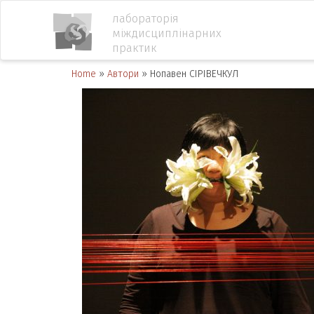
лабораторія
міждисциплінарних
практик
Home
»
Автори
»
Нопавен СІРІВЕЧКУЛ