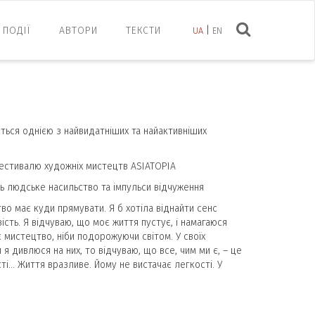
ПОДІЇ
АВТОРИ
ТЕКСТИ
UA
EN
ться однією з найвидатніших та найактивніших
естивалю художніх мистецтв ASIATOPIA
ть людське насильство та імпульси відчуження
во має куди прямувати. Я б хотіла віднайти сенс
ість. Я відчуваю, що моє життя пустує, і намагаюся
 мистецтво, ніби подорожуючи світом. У своїх
 я дивлюся на них, то відчуваю, що все, чим ми є, – це
ті… Життя вразливе. Йому не вистачає легкості. У