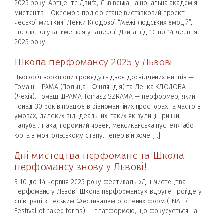
2025 року: Артцентр Дзиґа, Львівська національна академія
мистецтв. Окремою подією стане виставковий проєкт
чеської мисткині Ленки Клодової “Межі людських емоцій”,
що експонуватиметься у галереї Дзиґа від 10 по 14 червня
2025 року.
Школа перфомансу 2025 у Львові
Цьогоріч воркшопи проведуть двоє досвідчених митців —
Томаш ШРАМА (Польща _Фінляндія) та Ленка КЛОДОВА
(Чехія). Томаш ШРАМА Tomasz SZRAMA — перформер, який
понад 30 років працює в різномантіних просторах та часто в
умовах, далеких від ідеальних: таких як вулиці і ринки,
палуба літака, поромний човен, мексиканська пустеля або
юрта в монгольському степу. Тепер він хоче […]
Дні мистецтва перфоманс та Школа
перфомансу знову у Львові!
З 10 до 14 червня 2025 року фестиваль «Дні мистецтва
перфоманс у Львові. Школа перформансу» вдруге пройде у
співпраці з чеським Фестивалем оголених форм (FNAF /
Festival of naked forms) — платформою, що фокусується на