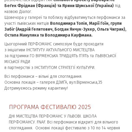
Беґек Фрідман (Франція) та Ярини Шумської (Україна)
під
назвою Діалог.
Щовечора у галереї та поблизу відбуватимуться перфоманси за
участі львівських митців
Володимира Топія, Марії Гоїн, групи
Забіг (Андрій Гелитович, Богдан Янчук-Зухер, Ольга Чигрик),
Остапа Мануляка та Володимира Кауфмана.
Цьогорічний ПЕРФОМАНС симпозіум буде проходити
з ініціативи ІНСТИТУТУ АКТУАЛЬНОГО МИСТЕЦТВА
за підтримки ГО ВІРМЕНСЬКА ТРИДЦЯТЬ П’ЯТЬ та ЛЬВІВСЬКОЇ
МІСЬКОЇ РАДИ
в партнерстві з ІНСТИТУТОМ СТРАТЕГІЇ КУЛЬТУРИ.
Всі перфоманси – вільні для споглядання.
Основна локація – галерея ДЗИҐА, вул.Вірменська,35
Дотримуємось режиму карантину!
ПРОГРАМА ФЕСТИВАЛЮ 2025
ДНІ МИСТЕЦТВА ПЕРФОМАНС У ЛЬВОВІ. ШКОЛА
ПЕРФОМАНСУ. FNAF. Всі перфоманси відкриті для вільного
споглядання. Основні локації фестивалю з 10 по 14 червня