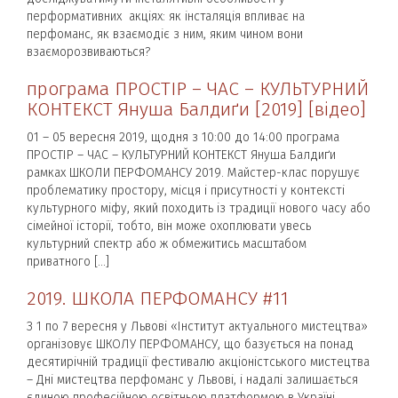
перформативних акціях: як інсталяція впливає на
перфоманс, як взаємодіє з ним, яким чином вони
взаєморозвиваються?
програма ПРОСТІР – ЧАС – КУЛЬТУРНИЙ
КОНТЕКСТ Януша Балдиґи [2019] [відео]
01 – 05 вересня 2019, щодня з 10:00 до 14:00 програма
ПРОСТІР – ЧАС – КУЛЬТУРНИЙ КОНТЕКСТ Януша Балдиґи
рамках ШКОЛИ ПЕРФОМАНСУ 2019. Майстер-клас порушує
проблематику простору, місця і присутності у контексті
культурного міфу, який походить із традиції нового часу або
сімейної історії, тобто, він може охоплювати увесь
культурний спектр або ж обмежитись масштабом
приватного […]
2019. ШКОЛА ПЕРФОМАНСУ #11
З 1 по 7 вересня у Львові «Інститут актуального мистецтва»
організовує ШКОЛУ ПЕРФОМАНСУ, що базується на понад
десятирічній традиції фестивалю акціоністського мистецтва
– Дні мистецтва перфоманс у Львові, і надалі залишається
єдиною професійною освітньою платформою в Україні.