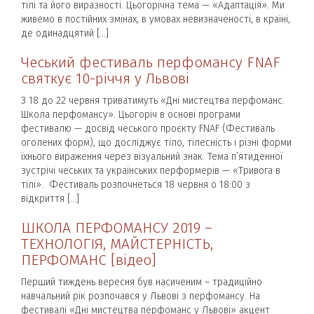
тілі та його виразності. Цьогорічна тема — «Адаптація». Ми
живемо в постійних змінах, в умовах невизначеності, в країні,
де одинадцятий […]
Чеський фестиваль перфомансу FNAF
святкує 10-річчя у Львові
З 18 до 22 червня триватимуть «Дні мистецтва перфоманс.
Школа перфомансу». Цьогоріч в основі програми
фестивалю — досвід чеського проєкту FNAF (Фестиваль
оголених форм), що досліджує тіло, тілесність і різні форми
їхнього вираження через візуальний знак. Тема п’ятиденної
зустрічі чеських та українських перформерів — «Тривога в
тілі». Фестиваль розпочнеться 18 червня о 18:00 з
відкриття […]
ШКОЛА ПЕРФОМАНСУ 2019 –
ТЕХНОЛОГІЯ, МАЙСТЕРНІСТЬ,
ПЕРФОМАНС [відео]
Перший тиждень вересня був насиченим – традиційно
навчальний рік розпочався у Львові з перфомансу. На
фестивалі «Дні мистецтва перфоманс у Львові» акцент