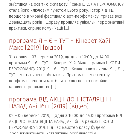
змістився на освітню складову, і саме ШКОЛА ПЕРФОМАНСУ
стала його ключовим пунктом цього року. Історія ДНІВ,
першого в Україні фестивалю арт-перфомансу, триває вже
дванадцять років і щоразу проявляє унікальні перфомативні
практики, сприяє комунікації […]
програма Я − Є − ТУТ − Кінерет Хайі
Макс [2019] [відео]
31 серпня – 03 вересня 2019, щодня з 10:00 до 14:00
програма Я − Є − ТУТ − Кінерет Хайі Макс в рамках ШКОЛИ
ПЕРФОМАНСУ 2019. Я − Є − ТУТ − Кожне з визначень: Я −, Є −,
ТУТ − містить певні обставини. Притаманна мистецтву
перфоманс енергія має багато спільного з постійно
мінливою реальністю. […]
програма ВІД АКЦІЇ ДО ІНСТАЛЯЦІЇ І
НАЗАД Ані Ібш [2019] [відео]
02 – 06 вересня 2019, щодня з 10:00 до 14:00 програма ВІД
АКЦІЇ ДО ІНСТАЛЯЦІЇ ТА НАЗАД Ані Ібш в рамках ШКОЛИ
ПЕРФОМАНСУ 2019. Під час майстер класу будемо
досліджуватимути інсталятивні особливості у