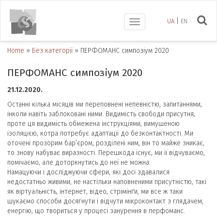
UA
EN
Toggle
navigation
Home
»
Без категорії
»
ПЕРФОМАНС симпозіум 2020
ПЕРФОМАНС симпозіум 2020
21.12.2020.
Останні кілька місяців ми переповнені непевністю, запитаннями,
інколи навіть заблоковані ними. Видимість свободи присутня,
проте ця видимість обмежена інструкціями, вимушеною
ізоляцією, котра потребує адаптації до безконтактності. Ми
оточені прозорим бар’єром, розділені ним, він то майже зникає,
то знову набуває виразності. Перешкода існує, ми її відчуваємо,
помічаємо, але доторкнутись до неї не можна.
Намацуючи і досліджуючи сфери, які досі здавалися
недостатньо живими, не настільки наповненими присутністю, такі
як віртуальність, інтернет, відео, стрімінґи, ми все ж таки
шукаємо способи досягнути і відчути мікроконтакт з глядачем,
енергію, що твориться у процесі занурення в перфоманс.