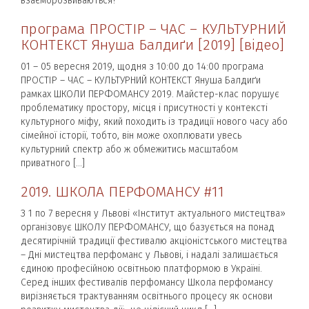
взаєморозвиваються?
програма ПРОСТІР – ЧАС – КУЛЬТУРНИЙ
КОНТЕКСТ Януша Балдиґи [2019] [відео]
01 – 05 вересня 2019, щодня з 10:00 до 14:00 програма
ПРОСТІР – ЧАС – КУЛЬТУРНИЙ КОНТЕКСТ Януша Балдиґи
рамках ШКОЛИ ПЕРФОМАНСУ 2019. Майстер-клас порушує
проблематику простору, місця і присутності у контексті
культурного міфу, який походить із традиції нового часу або
сімейної історії, тобто, він може охоплювати увесь
культурний спектр або ж обмежитись масштабом
приватного […]
2019. ШКОЛА ПЕРФОМАНСУ #11
З 1 по 7 вересня у Львові «Інститут актуального мистецтва»
організовує ШКОЛУ ПЕРФОМАНСУ, що базується на понад
десятирічній традиції фестивалю акціоністського мистецтва
– Дні мистецтва перфоманс у Львові, і надалі залишається
єдиною професійною освітньою платформою в Україні.
Серед інших фестивалів перфомансу Школа перфомансу
вирізняється трактуванням освітнього процесу як основи