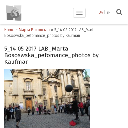
UA
EN
Toggle
navigation
Home
»
Марта Босовська
»
5_14 05 2017 LAB_Marta
Bososwska_pefomance_photos by Kaufman
5_14 05 2017 LAB_Marta
Bososwska_pefomance_photos by
Kaufman