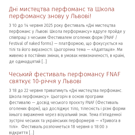
Дні мистецтва перфоманс та Школа
перфомансу знову у Львові!
З 10 до 14 червня 2025 року фестиваль «Дні мистецтва
перфоманс у Львові. Школа перформансу» вдруге пройде у
співпраці з чеським Фестивалем оголених форм (FNAF /
Festival of naked forms) — платформою, що фокусується на
тілі та його виразності. Цьогорічна тема — «Адаптація». Ми
живемо в постійних змінах, в умовах невизначеності, в країні,
де одинадцятий […]
Чеський фестиваль перфомансу FNAF
святкує 10-річчя у Львові
З 18 до 22 червня триватимуть «Дні мистецтва перфоманс.
Школа перфомансу». Цьогоріч в основі програми
фестивалю — досвід чеського проєкту FNAF (Фестиваль
оголених форм), що досліджує тіло, тілесність і різні форми
їхнього вираження через візуальний знак. Тема п’ятиденної
зустрічі чеських та українських перформерів — «Тривога в
тілі». Фестиваль розпочнеться 18 червня о 18:00 з
відкриття […]