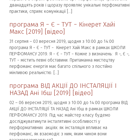
дванадцять років і щоразу проявляє унікальні перфомативні
практики, сприяє комунікації […]
програма Я − Є − ТУТ − Кінерет Хайі
Макс [2019] [відео]
31 серпня – 03 вересня 2019, щодня з 10:00 до 14:00
програма Я − Є − ТУТ − Кінерет Хайі Макс в рамках ШКОЛИ
ПЕРФОМАНСУ 2019. Я − Є − ТУТ − Кожне з визначень: Я −, Є −,
ТУТ − містить певні обставини. Притаманна мистецтву
перфоманс енергія має багато спільного з постійно
мінливою реальністю. […]
програма ВІД АКЦІЇ ДО ІНСТАЛЯЦІЇ І
НАЗАД Ані Ібш [2019] [відео]
02 – 06 вересня 2019, щодня з 10:00 до 14:00 програма ВІД
АКЦІЇ ДО ІНСТАЛЯЦІЇ ТА НАЗАД Ані Ібш в рамках ШКОЛИ
ПЕРФОМАНСУ 2019. Під час майстер класу будемо
досліджуватимути інсталятивні особливості у
перформативних акціях: як інсталяція впливає на
перфоманс, як взаємодіє з ним, яким чином вони