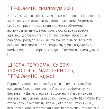
ПЕРФОМАНС симпозіум 2020
21.12.2020. Останні кілька місяців ми переповнені непевністю,
запитаннями, інколи навіть заблоковані ними. Видимість
свободи присутня, проте ця видимість обмежена
інструкціями, вимушеною ізоляцією, котра потребує
адаптації до безконтактності. Ми оточені прозорим
бар’єром, розділені ним, він то майже зникає, то знову
набуває виразності. Перешкода існує, ми її відчуваємо,
помічаємо, але доторкнутись до неї не можна. Намацуючи і
[…]
ШКОЛА ПЕРФОМАНСУ 2019 –
ТЕХНОЛОГІЯ, МАЙСТЕРНІСТЬ,
ПЕРФОМАНС [відео]
Перший тиждень вересня був насиченим – традиційно
навчальний рік розпочався у Львові з перфомансу. На
фестивалі «Дні мистецтва перфоманс у Львові» акцент
змістився на освітню складову, і саме ШКОЛА ПЕРФОМАНСУ
стала його ключовим пунктом цього року. Історія ДНІВ,
першого в Україні фестивалю арт-перфомансу, триває вже