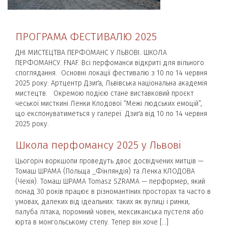
ПРОГРАМА ФЕСТИВАЛЮ 2025
ДНІ МИСТЕЦТВА ПЕРФОМАНС У ЛЬВОВІ. ШКОЛА
ПЕРФОМАНСУ. FNAF. Всі перфоманси відкриті для вільного
споглядання. Основні локації фестивалю з 10 по 14 червня
2025 року: Артцентр Дзиґа, Львівська національна академія
мистецтв. Окремою подією стане виставковий проєкт
чеської мисткині Ленки Клодової “Межі людських емоцій”,
що експонуватиметься у галереї Дзиґа від 10 по 14 червня
2025 року.
Школа перфомансу 2025 у Львові
Цьогоріч воркшопи проведуть двоє досвідчених митців —
Томаш ШРАМА (Польща _Фінляндія) та Ленка КЛОДОВА
(Чехія). Томаш ШРАМА Tomasz SZRAMA — перформер, який
понад 30 років працює в різномантіних просторах та часто в
умовах, далеких від ідеальних: таких як вулиці і ринки,
палуба літака, поромний човен, мексиканська пустеля або
юрта в монгольському степу. Тепер він хоче […]