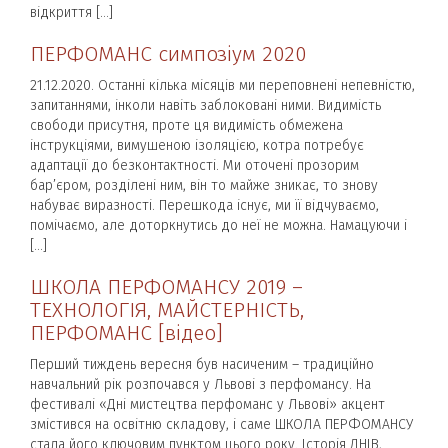
відкриття […]
ПЕРФОМАНС симпозіум 2020
21.12.2020. Останні кілька місяців ми переповнені непевністю,
запитаннями, інколи навіть заблоковані ними. Видимість
свободи присутня, проте ця видимість обмежена
інструкціями, вимушеною ізоляцією, котра потребує
адаптації до безконтактності. Ми оточені прозорим
бар’єром, розділені ним, він то майже зникає, то знову
набуває виразності. Перешкода існує, ми її відчуваємо,
помічаємо, але доторкнутись до неї не можна. Намацуючи і
[…]
ШКОЛА ПЕРФОМАНСУ 2019 –
ТЕХНОЛОГІЯ, МАЙСТЕРНІСТЬ,
ПЕРФОМАНС [відео]
Перший тиждень вересня був насиченим – традиційно
навчальний рік розпочався у Львові з перфомансу. На
фестивалі «Дні мистецтва перфоманс у Львові» акцент
змістився на освітню складову, і саме ШКОЛА ПЕРФОМАНСУ
стала його ключовим пунктом цього року. Історія ДНІВ,