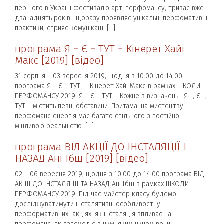
першого в Україні фестивалю арт-перфомансу, триває вже
дванадцять років і щоразу проявляє унікальні перфомативні
практики, сприяє комунікації […]
програма Я − Є − ТУТ − Кінерет Хайі
Макс [2019] [відео]
31 серпня – 03 вересня 2019, щодня з 10:00 до 14:00
програма Я − Є − ТУТ − Кінерет Хайі Макс в рамках ШКОЛИ
ПЕРФОМАНСУ 2019. Я − Є − ТУТ − Кожне з визначень: Я −, Є −,
ТУТ − містить певні обставини. Притаманна мистецтву
перфоманс енергія має багато спільного з постійно
мінливою реальністю. […]
програма ВІД АКЦІЇ ДО ІНСТАЛЯЦІЇ І
НАЗАД Ані Ібш [2019] [відео]
02 – 06 вересня 2019, щодня з 10:00 до 14:00 програма ВІД
АКЦІЇ ДО ІНСТАЛЯЦІЇ ТА НАЗАД Ані Ібш в рамках ШКОЛИ
ПЕРФОМАНСУ 2019. Під час майстер класу будемо
досліджуватимути інсталятивні особливості у
перформативних акціях: як інсталяція впливає на