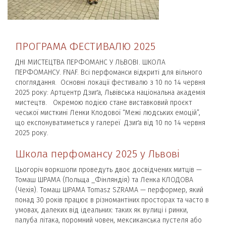
ПРОГРАМА ФЕСТИВАЛЮ 2025
ДНІ МИСТЕЦТВА ПЕРФОМАНС У ЛЬВОВІ. ШКОЛА
ПЕРФОМАНСУ. FNAF. Всі перфоманси відкриті для вільного
споглядання. Основні локації фестивалю з 10 по 14 червня
2025 року: Артцентр Дзиґа, Львівська національна академія
мистецтв. Окремою подією стане виставковий проєкт
чеської мисткині Ленки Клодової “Межі людських емоцій”,
що експонуватиметься у галереї Дзиґа від 10 по 14 червня
2025 року.
Школа перфомансу 2025 у Львові
Цьогоріч воркшопи проведуть двоє досвідчених митців —
Томаш ШРАМА (Польща _Фінляндія) та Ленка КЛОДОВА
(Чехія). Томаш ШРАМА Tomasz SZRAMA — перформер, який
понад 30 років працює в різномантіних просторах та часто в
умовах, далеких від ідеальних: таких як вулиці і ринки,
палуба літака, поромний човен, мексиканська пустеля або