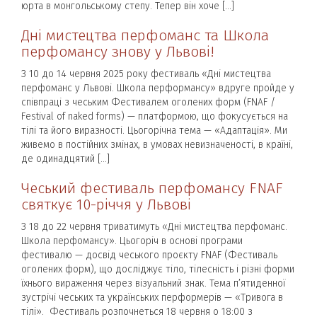
юрта в монгольському степу. Тепер він хоче […]
Дні мистецтва перфоманс та Школа
перфомансу знову у Львові!
З 10 до 14 червня 2025 року фестиваль «Дні мистецтва
перфоманс у Львові. Школа перформансу» вдруге пройде у
співпраці з чеським Фестивалем оголених форм (FNAF /
Festival of naked forms) — платформою, що фокусується на
тілі та його виразності. Цьогорічна тема — «Адаптація». Ми
живемо в постійних змінах, в умовах невизначеності, в країні,
де одинадцятий […]
Чеський фестиваль перфомансу FNAF
святкує 10-річчя у Львові
З 18 до 22 червня триватимуть «Дні мистецтва перфоманс.
Школа перфомансу». Цьогоріч в основі програми
фестивалю — досвід чеського проєкту FNAF (Фестиваль
оголених форм), що досліджує тіло, тілесність і різні форми
їхнього вираження через візуальний знак. Тема п’ятиденної
зустрічі чеських та українських перформерів — «Тривога в
тілі». Фестиваль розпочнеться 18 червня о 18:00 з