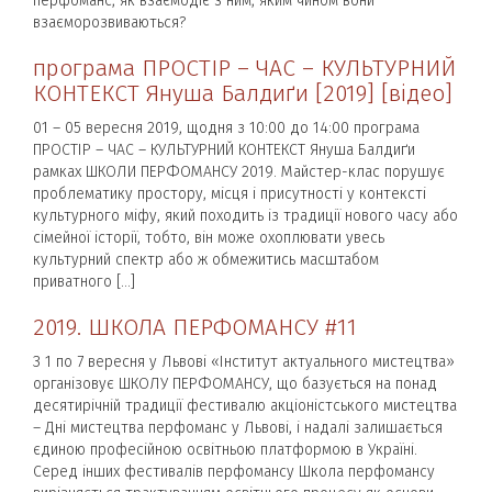
перфоманс, як взаємодіє з ним, яким чином вони
взаєморозвиваються?
програма ПРОСТІР – ЧАС – КУЛЬТУРНИЙ
КОНТЕКСТ Януша Балдиґи [2019] [відео]
01 – 05 вересня 2019, щодня з 10:00 до 14:00 програма
ПРОСТІР – ЧАС – КУЛЬТУРНИЙ КОНТЕКСТ Януша Балдиґи
рамках ШКОЛИ ПЕРФОМАНСУ 2019. Майстер-клас порушує
проблематику простору, місця і присутності у контексті
культурного міфу, який походить із традиції нового часу або
сімейної історії, тобто, він може охоплювати увесь
культурний спектр або ж обмежитись масштабом
приватного […]
2019. ШКОЛА ПЕРФОМАНСУ #11
З 1 по 7 вересня у Львові «Інститут актуального мистецтва»
організовує ШКОЛУ ПЕРФОМАНСУ, що базується на понад
десятирічній традиції фестивалю акціоністського мистецтва
– Дні мистецтва перфоманс у Львові, і надалі залишається
єдиною професійною освітньою платформою в Україні.
Серед інших фестивалів перфомансу Школа перфомансу