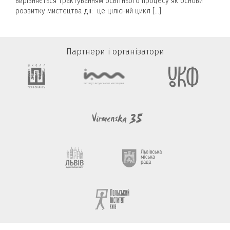
вирізняється трактуванням освітнього процесу як основи
розвитку мистецтва дії: це цілісний цикл […]
Партнери і організатори