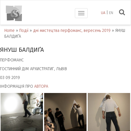
UA
EN
Toggle
navigation
Home
»
Події
»
дні мистецтва перфоманс, вересень 2019
»
ЯНУШ
БАЛДИҐА
ЯНУШ БАЛДИҐА
ПЕРФОМАНС
ГОСТИННИЙ ДІМ АРХИСТРАТИГ, ЛЬВІВ
03 09 2019
ІНФОРМАЦІЯ ПРО
АВТОРА