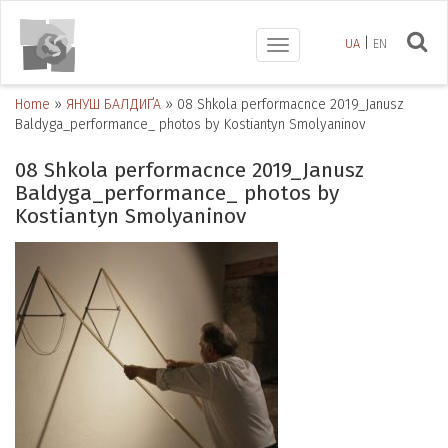
UA
EN
Toggle
navigation
Home
»
ЯНУШ БАЛДИҐА
»
08 Shkola performacnce 2019_Janusz
Baldyga_performance_ photos by Kostiantyn Smolyaninov
08 Shkola performacnce 2019_Janusz
Baldyga_performance_ photos by
Kostiantyn Smolyaninov