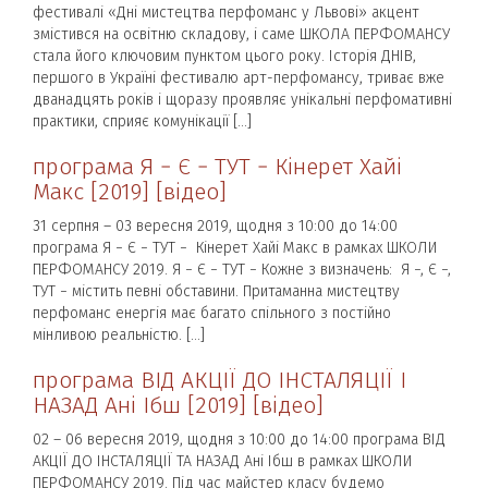
фестивалі «Дні мистецтва перфоманс у Львові» акцент
змістився на освітню складову, і саме ШКОЛА ПЕРФОМАНСУ
стала його ключовим пунктом цього року. Історія ДНІВ,
першого в Україні фестивалю арт-перфомансу, триває вже
дванадцять років і щоразу проявляє унікальні перфомативні
практики, сприяє комунікації […]
програма Я − Є − ТУТ − Кінерет Хайі
Макс [2019] [відео]
31 серпня – 03 вересня 2019, щодня з 10:00 до 14:00
програма Я − Є − ТУТ − Кінерет Хайі Макс в рамках ШКОЛИ
ПЕРФОМАНСУ 2019. Я − Є − ТУТ − Кожне з визначень: Я −, Є −,
ТУТ − містить певні обставини. Притаманна мистецтву
перфоманс енергія має багато спільного з постійно
мінливою реальністю. […]
програма ВІД АКЦІЇ ДО ІНСТАЛЯЦІЇ І
НАЗАД Ані Ібш [2019] [відео]
02 – 06 вересня 2019, щодня з 10:00 до 14:00 програма ВІД
АКЦІЇ ДО ІНСТАЛЯЦІЇ ТА НАЗАД Ані Ібш в рамках ШКОЛИ
ПЕРФОМАНСУ 2019. Під час майстер класу будемо