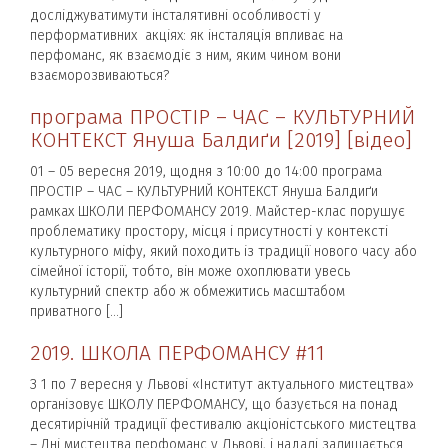
досліджуватимути інсталятивні особливості у
перформативних акціях: як інсталяція впливає на
перфоманс, як взаємодіє з ним, яким чином вони
взаєморозвиваються?
програма ПРОСТІР – ЧАС – КУЛЬТУРНИЙ
КОНТЕКСТ Януша Балдиґи [2019] [відео]
01 – 05 вересня 2019, щодня з 10:00 до 14:00 програма
ПРОСТІР – ЧАС – КУЛЬТУРНИЙ КОНТЕКСТ Януша Балдиґи
рамках ШКОЛИ ПЕРФОМАНСУ 2019. Майстер-клас порушує
проблематику простору, місця і присутності у контексті
культурного міфу, який походить із традиції нового часу або
сімейної історії, тобто, він може охоплювати увесь
культурний спектр або ж обмежитись масштабом
приватного […]
2019. ШКОЛА ПЕРФОМАНСУ #11
З 1 по 7 вересня у Львові «Інститут актуального мистецтва»
організовує ШКОЛУ ПЕРФОМАНСУ, що базується на понад
десятирічній традиції фестивалю акціоністського мистецтва
– Дні мистецтва перфоманс у Львові, і надалі залишається