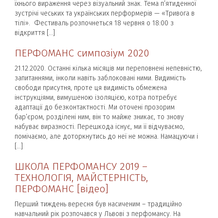
їхнього вираження через візуальний знак. Тема п’ятиденної
зустрічі чеських та українських перформерів — «Тривога в
тілі». Фестиваль розпочнеться 18 червня о 18:00 з
відкриття […]
ПЕРФОМАНС симпозіум 2020
21.12.2020. Останні кілька місяців ми переповнені непевністю,
запитаннями, інколи навіть заблоковані ними. Видимість
свободи присутня, проте ця видимість обмежена
інструкціями, вимушеною ізоляцією, котра потребує
адаптації до безконтактності. Ми оточені прозорим
бар’єром, розділені ним, він то майже зникає, то знову
набуває виразності. Перешкода існує, ми її відчуваємо,
помічаємо, але доторкнутись до неї не можна. Намацуючи і
[…]
ШКОЛА ПЕРФОМАНСУ 2019 –
ТЕХНОЛОГІЯ, МАЙСТЕРНІСТЬ,
ПЕРФОМАНС [відео]
Перший тиждень вересня був насиченим – традиційно
навчальний рік розпочався у Львові з перфомансу. На