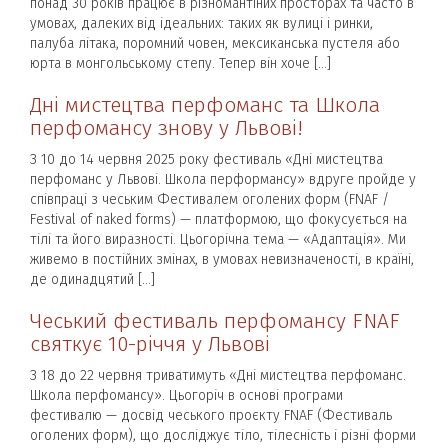
понад 30 років працює в різномантіних просторах та часто в
умовах, далеких від ідеальних: таких як вулиці і ринки,
палуба літака, поромний човен, мексиканська пустеля або
юрта в монгольському степу. Тепер він хоче […]
Дні мистецтва перфоманс та Школа
перфомансу знову у Львові!
З 10 до 14 червня 2025 року фестиваль «Дні мистецтва
перфоманс у Львові. Школа перформансу» вдруге пройде у
співпраці з чеським Фестивалем оголених форм (FNAF /
Festival of naked forms) — платформою, що фокусується на
тілі та його виразності. Цьогорічна тема — «Адаптація». Ми
живемо в постійних змінах, в умовах невизначеності, в країні,
де одинадцятий […]
Чеський фестиваль перфомансу FNAF
святкує 10-річчя у Львові
З 18 до 22 червня триватимуть «Дні мистецтва перфоманс.
Школа перфомансу». Цьогоріч в основі програми
фестивалю — досвід чеського проєкту FNAF (Фестиваль
оголених форм), що досліджує тіло, тілесність і різні форми