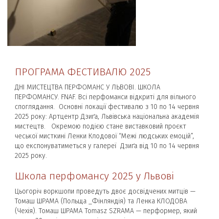
ПРОГРАМА ФЕСТИВАЛЮ 2025
ДНІ МИСТЕЦТВА ПЕРФОМАНС У ЛЬВОВІ. ШКОЛА
ПЕРФОМАНСУ. FNAF. Всі перфоманси відкриті для вільного
споглядання. Основні локації фестивалю з 10 по 14 червня
2025 року: Артцентр Дзиґа, Львівська національна академія
мистецтв. Окремою подією стане виставковий проєкт
чеської мисткині Ленки Клодової “Межі людських емоцій”,
що експонуватиметься у галереї Дзиґа від 10 по 14 червня
2025 року.
Школа перфомансу 2025 у Львові
Цьогоріч воркшопи проведуть двоє досвідчених митців —
Томаш ШРАМА (Польща _Фінляндія) та Ленка КЛОДОВА
(Чехія). Томаш ШРАМА Tomasz SZRAMA — перформер, який