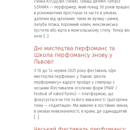
Ленка КЛОДОВА (Чехія). Томаш ШРАМА Tomasz
SZRAMA — перформер, який понад 30 років працює
в різномантіних просторах та часто в умовах,
далеких від ідеальних: таких як вулиці і ринки,
палуба літака, поромний човен, мексиканська
пустеля або юрта в монгольському степу. Тепер він
хоче […]
Дні мистецтва перфоманс та
Школа перфомансу знову у
Львові!
З 10 до 14 червня 2025 року фестиваль «Дні
мистецтва перфоманс у Львові. Школа
перформансу» вдруге пройде у співпраці з
чеським Фестивалем оголених форм (FNAF /
Festival of naked forms) — платформою, що
фокусується на тілі та його виразності. Цьогорічна
тема — «Адаптація». Ми живемо в постійних змінах,
в умовах невизначеності, в країні, де одинадцятий
[…]
Чеський фестиваль перфомансу