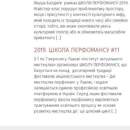
Януша Балдиґи рамках ШКОЛИ ПЕРФОМАНСУ 2019.
Майстер-клас порушує проблематику простору,
місця і присутності у контексті культурного міфу,
який походить із традиції нового часу або сімейної
історії, тобто, він може охоплювати увесь
культурний спектр або ж обмежитись масштабом
приватного […]
2019. ШКОЛА ПЕРФОМАНСУ #11
З 1 по 7 вересня у Львові «Інститут актуального
мистецтва» організовує ШКОЛУ ПЕРФОМАНСУ, що
базується на понад десятирічній традиції
фестивалю акціоністського мистецтва – Дні
мистецтва перфоманс у Львові, і надалі
залишається єдиною професійною освітньою
платформою в Україні. Серед інших фестивалів
перфомансу Школа перфомансу вирізняється
трактуванням освітнього процесу як основи
розвитку мистецтва дії: це цілісний цикл […]