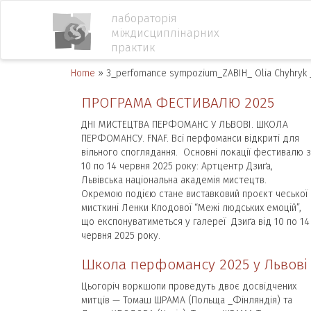
лабораторія
міждисциплінарних
практик
Home
»
3_perfomance sympozium_ZABIH_ Olia Chyhryk 
ПРОГРАМА ФЕСТИВАЛЮ 2025
ДНІ МИСТЕЦТВА ПЕРФОМАНС У ЛЬВОВІ. ШКОЛА
ПЕРФОМАНСУ. FNAF. Всі перфоманси відкриті для
вільного споглядання. Основні локації фестивалю з
10 по 14 червня 2025 року: Артцентр Дзиґа,
Львівська національна академія мистецтв.
Окремою подією стане виставковий проєкт чеської
мисткині Ленки Клодової “Межі людських емоцій”,
що експонуватиметься у галереї Дзиґа від 10 по 14
червня 2025 року.
Школа перфомансу 2025 у Львові
Цьогоріч воркшопи проведуть двоє досвідчених
митців — Томаш ШРАМА (Польща _Фінляндія) та