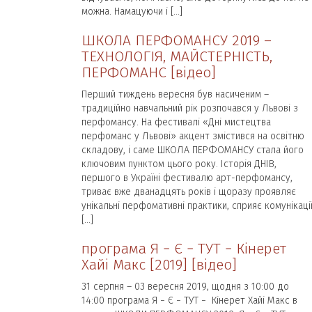
можна. Намацуючи і […]
ШКОЛА ПЕРФОМАНСУ 2019 –
ТЕХНОЛОГІЯ, МАЙСТЕРНІСТЬ,
ПЕРФОМАНС [відео]
Перший тиждень вересня був насиченим –
традиційно навчальний рік розпочався у Львові з
перфомансу. На фестивалі «Дні мистецтва
перфоманс у Львові» акцент змістився на освітню
складову, і саме ШКОЛА ПЕРФОМАНСУ стала його
ключовим пунктом цього року. Історія ДНІВ,
першого в Україні фестивалю арт-перфомансу,
триває вже дванадцять років і щоразу проявляє
унікальні перфомативні практики, сприяє комунікаці
[…]
програма Я − Є − ТУТ − Кінерет
Хайі Макс [2019] [відео]
31 серпня – 03 вересня 2019, щодня з 10:00 до
14:00 програма Я − Є − ТУТ − Кінерет Хайі Макс в