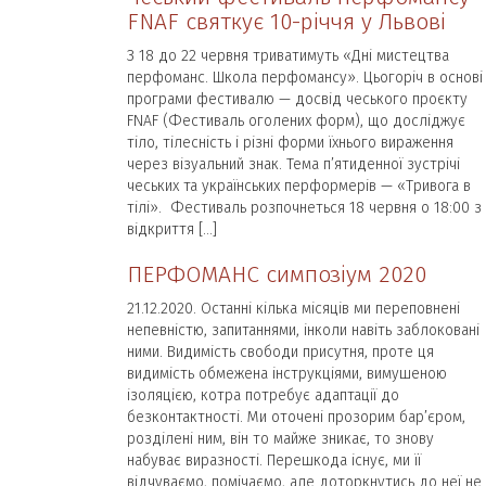
FNAF святкує 10-річчя у Львові
З 18 до 22 червня триватимуть «Дні мистецтва
перфоманс. Школа перфомансу». Цьогоріч в основі
програми фестивалю — досвід чеського проєкту
FNAF (Фестиваль оголених форм), що досліджує
тіло, тілесність і різні форми їхнього вираження
через візуальний знак. Тема п’ятиденної зустрічі
чеських та українських перформерів — «Тривога в
тілі». Фестиваль розпочнеться 18 червня о 18:00 з
відкриття […]
ПЕРФОМАНС симпозіум 2020
21.12.2020. Останні кілька місяців ми переповнені
непевністю, запитаннями, інколи навіть заблоковані
ними. Видимість свободи присутня, проте ця
видимість обмежена інструкціями, вимушеною
ізоляцією, котра потребує адаптації до
безконтактності. Ми оточені прозорим бар’єром,
розділені ним, він то майже зникає, то знову
набуває виразності. Перешкода існує, ми її
відчуваємо, помічаємо, але доторкнутись до неї не