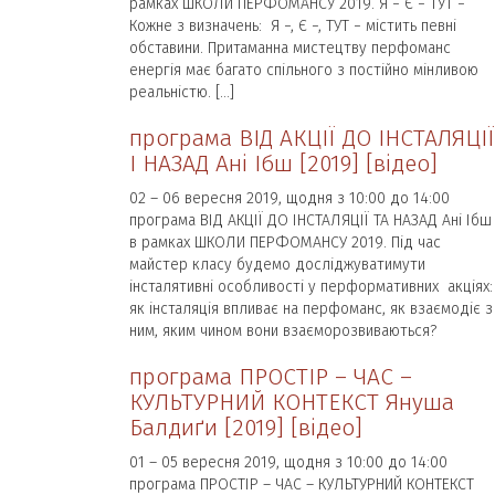
рамках ШКОЛИ ПЕРФОМАНСУ 2019. Я − Є − ТУТ −
Кожне з визначень: Я −, Є −, ТУТ − містить певні
обставини. Притаманна мистецтву перфоманс
енергія має багато спільного з постійно мінливою
реальністю. […]
програма ВІД АКЦІЇ ДО ІНСТАЛЯЦІЇ
І НАЗАД Ані Ібш [2019] [відео]
02 – 06 вересня 2019, щодня з 10:00 до 14:00
програма ВІД АКЦІЇ ДО ІНСТАЛЯЦІЇ ТА НАЗАД Ані Ібш
в рамках ШКОЛИ ПЕРФОМАНСУ 2019. Під час
майстер класу будемо досліджуватимути
інсталятивні особливості у перформативних акціях:
як інсталяція впливає на перфоманс, як взаємодіє з
ним, яким чином вони взаєморозвиваються?
програма ПРОСТІР – ЧАС –
КУЛЬТУРНИЙ КОНТЕКСТ Януша
Балдиґи [2019] [відео]
01 – 05 вересня 2019, щодня з 10:00 до 14:00
програма ПРОСТІР – ЧАС – КУЛЬТУРНИЙ КОНТЕКСТ