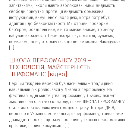
запитаннями, інколи навіть заблоковані ними. Видимість
свободи присутня, проте ця видимість обмежена
інструкціями, вимушеною ізоляцією, котра потребує
адаптації до безконтактності. Ми оточені прозорим
бар’єром, розділені ним, він то майже зникає, то знову
набуває виразності. Перешкода існує, ми її відчуваємо,
помічаємо, але доторкнутись до неї не можна. Намацуючи і
[…]
ШКОЛА ПЕРФОМАНСУ 2019 –
ТЕХНОЛОГІЯ, МАЙСТЕРНІСТЬ,
ПЕРФОМАНС [відео]
Перший тиждень вересня був насиченим – традиційно
навчальний рік розпочався у Львові з перфомансу. На
фестивалі «Дні мистецтва перфоманс у Львові» акцент
змістився на освітню складову, і саме ШКОЛА ПЕРФОМАНСУ
стала його ключовим пунктом цього року. Історія ДНІВ,
першого в Україні фестивалю арт-перфомансу, триває вже
дванадцять років і щоразу проявляє унікальні перфомативні
практики, сприяє комунікації […]