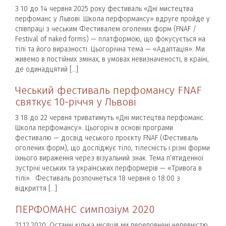
З 10 до 14 червня 2025 року фестиваль «Дні мистецтва
перфоманс у Львові. Школа перформансу» вдруге пройде у
співпраці з чеським Фестивалем оголених форм (FNAF /
Festival of naked forms) — платформою, що фокусується на
тілі та його виразності. Цьогорічна тема — «Адаптація». Ми
живемо в постійних змінах, в умовах невизначеності, в країні,
де одинадцятий […]
Чеський фестиваль перфомансу FNAF
святкує 10-річчя у Львові
З 18 до 22 червня триватимуть «Дні мистецтва перфоманс.
Школа перфомансу». Цьогоріч в основі програми
фестивалю — досвід чеського проєкту FNAF (Фестиваль
оголених форм), що досліджує тіло, тілесність і різні форми
їхнього вираження через візуальний знак. Тема п’ятиденної
зустрічі чеських та українських перформерів — «Тривога в
тілі». Фестиваль розпочнеться 18 червня о 18:00 з
відкриття […]
ПЕРФОМАНС симпозіум 2020
21.12.2020. Останні кілька місяців ми переповнені непевністю,