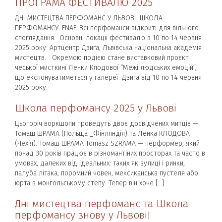
ПРОГРАМА ФЕСТИВАЛЮ 2025
ДНІ МИСТЕЦТВА ПЕРФОМАНС У ЛЬВОВІ. ШКОЛА
ПЕРФОМАНСУ. FNAF. Всі перфоманси відкриті для вільного
споглядання. Основні локації фестивалю з 10 по 14 червня
2025 року: Артцентр Дзиґа, Львівська національна академія
мистецтв. Окремою подією стане виставковий проєкт
чеської мисткині Ленки Клодової “Межі людських емоцій”,
що експонуватиметься у галереї Дзиґа від 10 по 14 червня
2025 року.
Школа перфомансу 2025 у Львові
Цьогоріч воркшопи проведуть двоє досвідчених митців —
Томаш ШРАМА (Польща _Фінляндія) та Ленка КЛОДОВА
(Чехія). Томаш ШРАМА Tomasz SZRAMA — перформер, який
понад 30 років працює в різномантіних просторах та часто в
умовах, далеких від ідеальних: таких як вулиці і ринки,
палуба літака, поромний човен, мексиканська пустеля або
юрта в монгольському степу. Тепер він хоче […]
Дні мистецтва перфоманс та Школа
перфомансу знову у Львові!