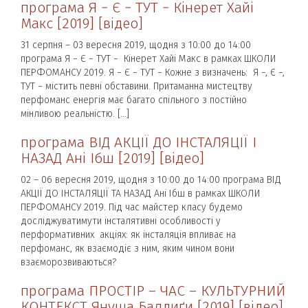
програма Я − Є − ТУТ − Кінерет Хайі
Макс [2019] [відео]
31 серпня – 03 вересня 2019, щодня з 10:00 до 14:00
програма Я − Є − ТУТ − Кінерет Хайі Макс в рамках ШКОЛИ
ПЕРФОМАНСУ 2019. Я − Є − ТУТ − Кожне з визначень: Я −, Є −,
ТУТ − містить певні обставини. Притаманна мистецтву
перфоманс енергія має багато спільного з постійно
мінливою реальністю. […]
програма ВІД АКЦІЇ ДО ІНСТАЛЯЦІЇ І
НАЗАД Ані Ібш [2019] [відео]
02 – 06 вересня 2019, щодня з 10:00 до 14:00 програма ВІД
АКЦІЇ ДО ІНСТАЛЯЦІЇ ТА НАЗАД Ані Ібш в рамках ШКОЛИ
ПЕРФОМАНСУ 2019. Під час майстер класу будемо
досліджуватимути інсталятивні особливості у
перформативних акціях: як інсталяція впливає на
перфоманс, як взаємодіє з ним, яким чином вони
взаєморозвиваються?
програма ПРОСТІР – ЧАС – КУЛЬТУРНИЙ
КОНТЕКСТ Януша Балдиґи [2019] [відео]