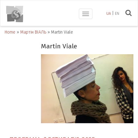
UA
EN
Toggle
navigation
Home
»
Мартін ВІАЛЬ
»
Martin Viale
Martin Viale