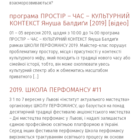
взаєморозвиваються?
програма ПРОСТІР – ЧАС – КУЛЬТУРНИЙ
КОНТЕКСТ Януша Балдиґи [2019] [відео]
01 – 05 вересня 2019, щодня з 10:00 до 14:00 програма
ПРОСТІР – ЧАС – КУЛЬТУРНИЙ КОНТЕКСТ Януша Балдиґи
рамках ШКОЛИ ПЕРФОМАНСУ 2019. Майстер-клас порушує
проблематику простору, місця і присутності у контексті
культурного міфу, який походить із традиції нового часу або
сімейної історії, тобто, він може охоплювати увесь
культурний спектр або ж обмежитись масштабом
приватного […]
2019. ШКОЛА ПЕРФОМАНСУ #11
З 1 по 7 вересня у Львові «Інститут актуального мистецтва»
організовує ШКОЛУ ПЕРФОМАНСУ, що базується на понад
десятирічній традиції фестивалю акціоністського мистецтва
– Дні мистецтва перфоманс у Львові, і надалі залишається
єдиною професійною освітньою платформою в Україні.
Серед інших фестивалів перфомансу Школа перфомансу
вирізняється трактуванням освітнього процесу як основи