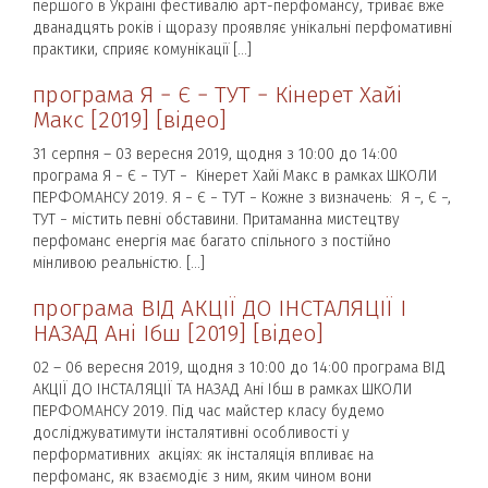
першого в Україні фестивалю арт-перфомансу, триває вже
дванадцять років і щоразу проявляє унікальні перфомативні
практики, сприяє комунікації […]
програма Я − Є − ТУТ − Кінерет Хайі
Макс [2019] [відео]
31 серпня – 03 вересня 2019, щодня з 10:00 до 14:00
програма Я − Є − ТУТ − Кінерет Хайі Макс в рамках ШКОЛИ
ПЕРФОМАНСУ 2019. Я − Є − ТУТ − Кожне з визначень: Я −, Є −,
ТУТ − містить певні обставини. Притаманна мистецтву
перфоманс енергія має багато спільного з постійно
мінливою реальністю. […]
програма ВІД АКЦІЇ ДО ІНСТАЛЯЦІЇ І
НАЗАД Ані Ібш [2019] [відео]
02 – 06 вересня 2019, щодня з 10:00 до 14:00 програма ВІД
АКЦІЇ ДО ІНСТАЛЯЦІЇ ТА НАЗАД Ані Ібш в рамках ШКОЛИ
ПЕРФОМАНСУ 2019. Під час майстер класу будемо
досліджуватимути інсталятивні особливості у
перформативних акціях: як інсталяція впливає на
перфоманс, як взаємодіє з ним, яким чином вони