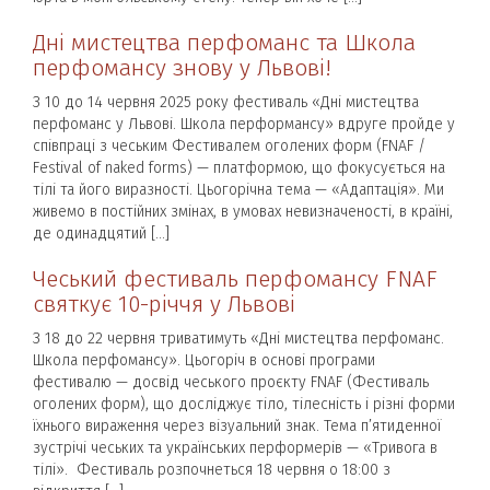
Дні мистецтва перфоманс та Школа
перфомансу знову у Львові!
З 10 до 14 червня 2025 року фестиваль «Дні мистецтва
перфоманс у Львові. Школа перформансу» вдруге пройде у
співпраці з чеським Фестивалем оголених форм (FNAF /
Festival of naked forms) — платформою, що фокусується на
тілі та його виразності. Цьогорічна тема — «Адаптація». Ми
живемо в постійних змінах, в умовах невизначеності, в країні,
де одинадцятий […]
Чеський фестиваль перфомансу FNAF
святкує 10-річчя у Львові
З 18 до 22 червня триватимуть «Дні мистецтва перфоманс.
Школа перфомансу». Цьогоріч в основі програми
фестивалю — досвід чеського проєкту FNAF (Фестиваль
оголених форм), що досліджує тіло, тілесність і різні форми
їхнього вираження через візуальний знак. Тема п’ятиденної
зустрічі чеських та українських перформерів — «Тривога в
тілі». Фестиваль розпочнеться 18 червня о 18:00 з