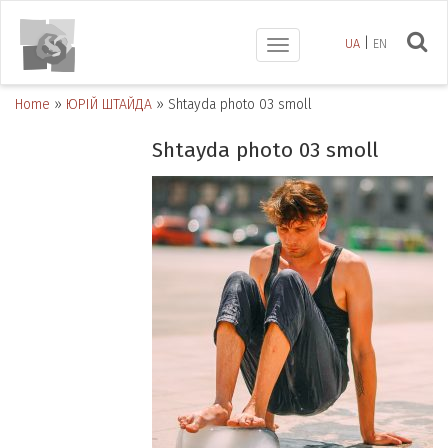
UA
EN
Toggle
navigation
Home
»
ЮРІЙ ШТАЙДА
»
Shtayda photo 03 smoll
Shtayda photo 03 smoll