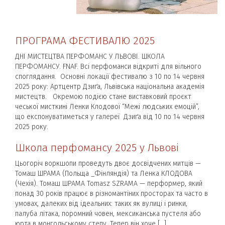
ПРОГРАМА ФЕСТИВАЛЮ 2025
ДНІ МИСТЕЦТВА ПЕРФОМАНС У ЛЬВОВІ. ШКОЛА
ПЕРФОМАНСУ. FNAF. Всі перфоманси відкриті для вільного
споглядання. Основні локації фестивалю з 10 по 14 червня
2025 року: Артцентр Дзиґа, Львівська національна академія
мистецтв. Окремою подією стане виставковий проєкт
чеської мисткині Ленки Клодової “Межі людських емоцій”,
що експонуватиметься у галереї Дзиґа від 10 по 14 червня
2025 року.
Школа перфомансу 2025 у Львові
Цьогоріч воркшопи проведуть двоє досвідчених митців —
Томаш ШРАМА (Польща _Фінляндія) та Ленка КЛОДОВА
(Чехія). Томаш ШРАМА Tomasz SZRAMA — перформер, який
понад 30 років працює в різномантіних просторах та часто в
умовах, далеких від ідеальних: таких як вулиці і ринки,
палуба літака, поромний човен, мексиканська пустеля або
юрта в монгольському степу. Тепер він хоче […]