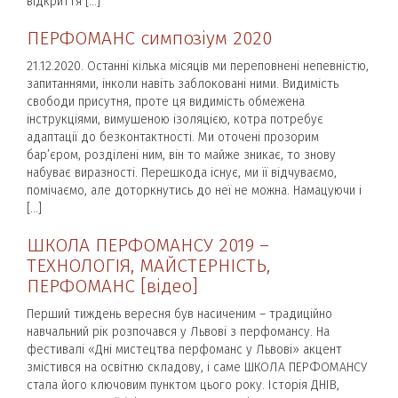
відкриття […]
ПЕРФОМАНС симпозіум 2020
21.12.2020. Останні кілька місяців ми переповнені непевністю,
запитаннями, інколи навіть заблоковані ними. Видимість
свободи присутня, проте ця видимість обмежена
інструкціями, вимушеною ізоляцією, котра потребує
адаптації до безконтактності. Ми оточені прозорим
бар’єром, розділені ним, він то майже зникає, то знову
набуває виразності. Перешкода існує, ми її відчуваємо,
помічаємо, але доторкнутись до неї не можна. Намацуючи і
[…]
ШКОЛА ПЕРФОМАНСУ 2019 –
ТЕХНОЛОГІЯ, МАЙСТЕРНІСТЬ,
ПЕРФОМАНС [відео]
Перший тиждень вересня був насиченим – традиційно
навчальний рік розпочався у Львові з перфомансу. На
фестивалі «Дні мистецтва перфоманс у Львові» акцент
змістився на освітню складову, і саме ШКОЛА ПЕРФОМАНСУ
стала його ключовим пунктом цього року. Історія ДНІВ,