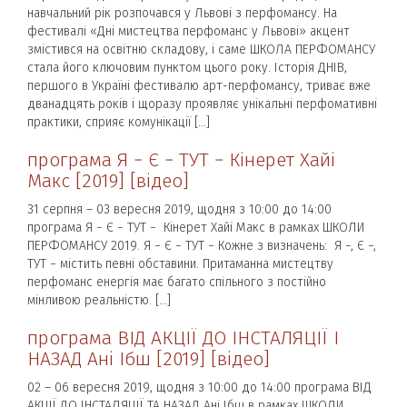
навчальний рік розпочався у Львові з перфомансу. На
фестивалі «Дні мистецтва перфоманс у Львові» акцент
змістився на освітню складову, і саме ШКОЛА ПЕРФОМАНСУ
стала його ключовим пунктом цього року. Історія ДНІВ,
першого в Україні фестивалю арт-перфомансу, триває вже
дванадцять років і щоразу проявляє унікальні перфомативні
практики, сприяє комунікації […]
програма Я − Є − ТУТ − Кінерет Хайі
Макс [2019] [відео]
31 серпня – 03 вересня 2019, щодня з 10:00 до 14:00
програма Я − Є − ТУТ − Кінерет Хайі Макс в рамках ШКОЛИ
ПЕРФОМАНСУ 2019. Я − Є − ТУТ − Кожне з визначень: Я −, Є −,
ТУТ − містить певні обставини. Притаманна мистецтву
перфоманс енергія має багато спільного з постійно
мінливою реальністю. […]
програма ВІД АКЦІЇ ДО ІНСТАЛЯЦІЇ І
НАЗАД Ані Ібш [2019] [відео]
02 – 06 вересня 2019, щодня з 10:00 до 14:00 програма ВІД
АКЦІЇ ДО ІНСТАЛЯЦІЇ ТА НАЗАД Ані Ібш в рамках ШКОЛИ