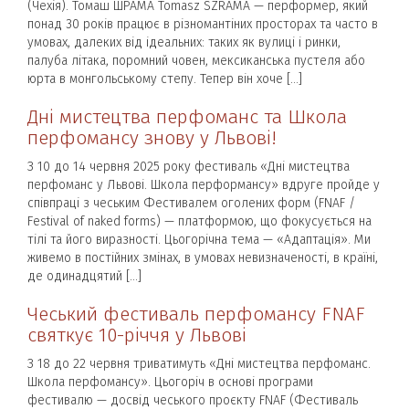
(Чехія). Томаш ШРАМА Tomasz SZRAMA — перформер, який
понад 30 років працює в різномантіних просторах та часто в
умовах, далеких від ідеальних: таких як вулиці і ринки,
палуба літака, поромний човен, мексиканська пустеля або
юрта в монгольському степу. Тепер він хоче […]
Дні мистецтва перфоманс та Школа
перфомансу знову у Львові!
З 10 до 14 червня 2025 року фестиваль «Дні мистецтва
перфоманс у Львові. Школа перформансу» вдруге пройде у
співпраці з чеським Фестивалем оголених форм (FNAF /
Festival of naked forms) — платформою, що фокусується на
тілі та його виразності. Цьогорічна тема — «Адаптація». Ми
живемо в постійних змінах, в умовах невизначеності, в країні,
де одинадцятий […]
Чеський фестиваль перфомансу FNAF
святкує 10-річчя у Львові
З 18 до 22 червня триватимуть «Дні мистецтва перфоманс.
Школа перфомансу». Цьогоріч в основі програми
фестивалю — досвід чеського проєкту FNAF (Фестиваль