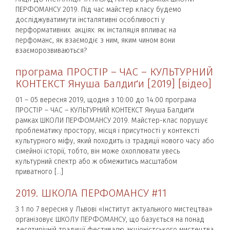
ПЕРФОМАНСУ 2019. Під час майстер класу будемо
досліджуватимути інсталятивні особливості у
перформативних акціях: як інсталяція впливає на
перфоманс, як взаємодіє з ним, яким чином вони
взаєморозвиваються?
програма ПРОСТІР – ЧАС – КУЛЬТУРНИЙ
КОНТЕКСТ Януша Балдиґи [2019] [відео]
01 – 05 вересня 2019, щодня з 10:00 до 14:00 програма
ПРОСТІР – ЧАС – КУЛЬТУРНИЙ КОНТЕКСТ Януша Балдиґи
рамках ШКОЛИ ПЕРФОМАНСУ 2019. Майстер-клас порушує
проблематику простору, місця і присутності у контексті
культурного міфу, який походить із традиції нового часу або
сімейної історії, тобто, він може охоплювати увесь
культурний спектр або ж обмежитись масштабом
приватного […]
2019. ШКОЛА ПЕРФОМАНСУ #11
З 1 по 7 вересня у Львові «Інститут актуального мистецтва»
організовує ШКОЛУ ПЕРФОМАНСУ, що базується на понад
десятирічній традиції фестивалю акціоністського мистецтва