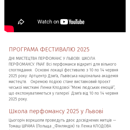
ПРОГРАМА ФЕСТИВАЛЮ 2025
ДНІ МИСТЕЦТВА ПЕРФОМАНС У ЛЬВОВІ. ШКОЛА
ПЕРФОМАНСУ. FNAF. Всі перфоманси відкриті для вільного
споглядання. Основні локації фестивалю з 10 по 14 червня
2025 року: Артцентр Дзиґа, Львівська національна академія
мистецтв. Окремою подією стане виставковий проєкт
чеської мисткині Ленки Клодової “Межі людських емоцій”,
що експонуватиметься у галереї Дзиґа від 10 по 14 червня
2025 року.
Школа перфомансу 2025 у Львові
Цьогоріч воркшопи проведуть двоє досвідчених митців —
Томаш ШРАМА (Польща _Фінляндія) та Ленка КЛОДОВА