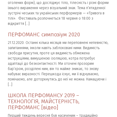
оголених форм), що досліджує тіло, тілесність і різні форми
їхнього вираження через візуальний знак. Тема п’ятиденної
зустрічі чеських та українських перформерів — «Тривога в
тілі». Фестиваль розпочнеться 18 червня о 18:00 з
відкриття […]
ПЕРФОМАНС симпозіум 2020
21.12.2020. Останні кілька місяців ми переповнені непевністю,
запитаннями, інколи навіть заблоковані ними. Видимість
свободи присутня, проте ця видимість обмежена
інструкціями, вимушеною ізоляцією, котра потребує
адаптації до безконтактності. Ми оточені прозорим
бар’єром, розділені ним, він то майже зникає, то знову
набуває виразності. Перешкода існує, ми її відчуваємо,
помічаємо, але доторкнутись до неї не можна. Намацуючи і
[…]
ШКОЛА ПЕРФОМАНСУ 2019 –
ТЕХНОЛОГІЯ, МАЙСТЕРНІСТЬ,
ПЕРФОМАНС [відео]
Перший тиждень вересня був насиченим – традиційно