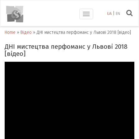
UA
EN
Toggle
navigation
Home
»
Відео
»
ДНІ мистецтва перфоманс у Львові 2018 [відео]
ДНІ мистецтва перфоманс у Львові 2018
[відео]