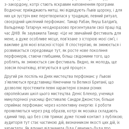
з-закордону, котрі стають яскравим наповненням програми.
Водночас приїжджають митці, які відвідують Львів щороку, і для
них ця зустріч вже перетворилася у традицію, певний ритуал,
своєрідний циклічний перфоманс. Тамар Рабан, Януш Балдиґа,
Вальдемар Татарчук неодноразово презентували свої праці під
час ДНІВ. Як зауважила Тамар: «Це не звичайний фестиваль для
мене, а дуже особливе місце, пов’язане з історією моєї сім’ї, і
важливе для моєї власної історії. Я спостерігаю, як змінюється і
розвивається середовище тут, як росте нове покоління
перфомерів, стаючи глибшими, більш свідомими того, що
роблять, як змінюється сам фестиваль. Видно, як молодь, ще
зовсім початківці, втягуються в цей процес».
Другий рік поспіль на Днях мистецтва перфоманс у Львові
з’являються представниці Німеччини та Великої Британії, що
дозволяє простежити певні характерні ознаки різних
європейських шкіл цього мистецтва. Деніс Блекер, учениця
минулорічної учасниці фестивалю Сандри Джонстон, більше
сприймає перфоманс через колективну енергію: її роботи
проявляються через ряд образів, котрі як мозаїка складають
єдиний твір, що без слів тримає дуже тісний контакт з публікою;
аудиторія тут стає частиною дій, визначником якості цих дій, їх
характеру. Як влучно відзначила Ліда Савченко-Дуда про