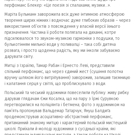
перфоманс Блекер: «Це поезія зі спалахами, музики…».
Маріта Бульманн заворожила всіх дуже інтимною атмосферою
творення щирих ніжних і водночас дуже глибоких образів – через
використання об’єктів з повсякдення у власній версії їхнього
призначення. Частина її роботи полягала на диханні, котре
підсилювалося то звуком-музикою гармоніки з подушки, то
булькотінням мильної води у поливалці – така собі дитяча
розвага, і просто щоденна радість, яку ми інколи забуваємо
дарувати світу.
Митці з Ізраїлю, Тамар Рабан і Ернесто Леві, представили
спільний перфоманс, що через єдиний жест (сушіння полотна
вручну шляхом його витріпування) заворожив, залишив таємницю
і калатання серця у світлі, що проблискувало з води.
Польський та чеський художники повеселили публіку: живу рибку
дарував глядачам Єжи Косалка, що на пару з Їржі Сурувкою
перетворилися на поліціянта і бетмена; фото з художником на
пам’ять пропонував Вальдемар Татарчук; Януш Балдиґа
продемонстрував асоціативно-абстрактний перфоманс,
притаманний знаному митцю і характерний польській мистецькій
школі. Приїхали й молоді художники з сусідньої країни, які
представили індивідуальні виступи, а також роботи на Школі