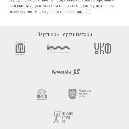
Серед інших фестивалів перфомансу Школа перфомансу
вирізняється трактуванням освітнього процесу як основи
розвитку мистецтва дії: це цілісний цикл […]
Партнери і організатори