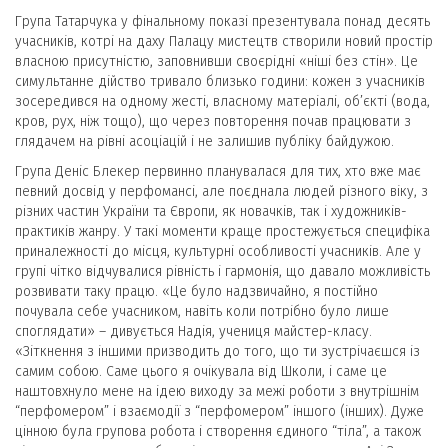
Група Татарчука у фінальному показі презентувала понад десять
учасників, котрі на даху Палацу мистецтв створили новий простір
власною присутністю, заповнивши своєрідні «ніші без стін». Це
симультанне дійство тривало близько години: кожен з учасників
зосередився на одному жесті, власному матеріалі, об’єкті (вода,
кров, рух, ніж тощо), що через повторення почав працювати з
глядачем на рівні асоціацій і не залишив публіку байдужою.
Група Деніс Блекер первинно планувалася для тих, хто вже має
певний досвід у перфомансі, але поєднала людей різного віку, з
різних частин України та Європи, як новачків, так і художників-
практиків жанру. У такі моменти краще простежується специфіка
приналежності до місця, культурні особливості учасників. Але у
групі чітко відчувалися рівність і гармонія, що давало можливість
розвивати таку працю. «Це було надзвичайно, я постійно
почувала себе учасником, навіть коли потрібно було лише
споглядати» – дивується Надія, учениця майстер-класу.
«Зіткнення з іншими призводить до того, що ти зустрічаєшся із
самим собою. Саме цього я очікувала від Школи, і саме це
наштовхнуло мене на ідею виходу за межі роботи з внутрішнім
“перфомером” і взаємодії з “перфомером” іншого (інших). Дуже
цінною була групова робота і створення єдиного “тіла”, а також