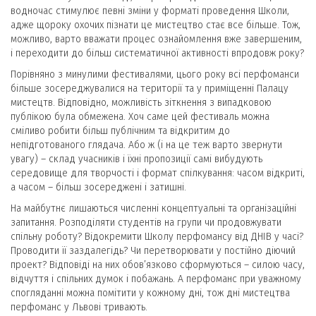
водночас стимулює певні зміни у форматі проведення Школи,
адже щороку охочих пізнати це мистецтво стає все більше. Тож,
можливо, варто вважати процес ознайомлення вже завершеним,
і переходити до більш систематичної активності впродовж року?
Порівняно з минулими фестивалями, цього року всі перфоманси
більше зосереджувалися на території та у приміщенні Палацу
мистецтв. Відповідно, можливість зіткнення з випадковою
публікою була обмежена. Хоч саме цей фестиваль можна
сміливо робити більш публічним та відкритим до
непідготованого глядача. Або ж (і на це теж варто звернути
увагу) – склад учасників і їхні пропозиції самі вибудують
середовище для творчості і формат спілкування: часом відкриті,
а часом – більш зосереджені і затишні.
На майбутнє лишаються численні концептуальні та організаційні
запитання. Розподіляти студентів на групи чи продовжувати
спільну роботу? Відокремити Школу перфомансу від ДНІВ у часі?
Проводити її заздалегідь? Чи перетворювати у постійно діючий
проект? Відповіді на них обов’язково сформуються – силою часу,
відчуття і спільних думок і побажань. А перфоманс при уважному
спогляданні можна помітити у кожному дні, тож дні мистецтва
перфоманс у Львові тривають.