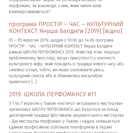
перфоманс, як взаємодіє з ним, яким чином вони
взаєморозвиваються?
програма ПРОСТІР – ЧАС – КУЛЬТУРНИЙ
КОНТЕКСТ Януша Балдиґи [2019] [відео]
01 – 05 вересня 2019, щодня з 10:00 до 14:00 програма
ПРОСТІР – ЧАС – КУЛЬТУРНИЙ КОНТЕКСТ Януша Балдиґи
рамках ШКОЛИ ПЕРФОМАНСУ 2019. Майстер-клас порушує
проблематику простору, місця і присутності у контексті
культурного міфу, який походить із традиції нового часу або
сімейної історії, тобто, він може охоплювати увесь
культурний спектр або ж обмежитись масштабом
приватного […]
2019. ШКОЛА ПЕРФОМАНСУ #11
З 1 по 7 вересня у Львові «Інститут актуального мистецтва»
організовує ШКОЛУ ПЕРФОМАНСУ, що базується на понад
десятирічній традиції фестивалю акціоністського мистецтва
– Дні мистецтва перфоманс у Львові, і надалі залишається
єдиною професійною освітньою платформою в Україні.