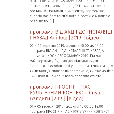
рамках ШКОЛИ ПЕРФОМАНСУ 2019. Я − Є − ТУТ −
Кожне з визначень: Я −, Є −, ТУТ − містить певні
обставини. Притаманна мистецтву перфоманс
енергія має багато спільного з постійно мінливою
реальністю. […]
програма ВІД АКЦІЇ ДО ІНСТАЛЯЦІЇ
І НАЗАД Ані Ібш [2019] [відео]
02 – 06 вересня 2019, щодня з 10:00 до 14:00
програма ВІД АКЦІЇ ДО ІНСТАЛЯЦІЇ ТА НАЗАД Ані Ібш
в рамках ШКОЛИ ПЕРФОМАНСУ 2019. Під час
майстер класу будемо досліджуватимути
інсталятивні особливості у перформативних акціях:
як інсталяція впливає на перфоманс, як взаємодіє з
ним, яким чином вони взаєморозвиваються?
програма ПРОСТІР – ЧАС –
КУЛЬТУРНИЙ КОНТЕКСТ Януша
Балдиґи [2019] [відео]
01 – 05 вересня 2019, щодня з 10:00 до 14:00
програма ПРОСТІР – ЧАС – КУЛЬТУРНИЙ КОНТЕКСТ