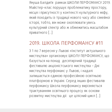
Януша Балдиґи рамках ШКОЛИ ПЕРФОМАНСУ 2019.
Майстер-клас порушує проблематику простору,
місця і присутності у контексті культурного міфу,
який походить із традиції нового часу або сімейної
історії, тобто, він може охоплювати увесь
культурний спектр або ж обмежитись масштабом
приватного […]
2019. ШКОЛА ПЕРФОМАНСУ #11
З 1 по 7 вересня у Львові «Інститут актуального
мистецтва» організовує ШКОЛУ ПЕРФОМАНСУ, що
базується на понад десятирічній традиції
фестивалю акціоністського мистецтва – Дні
мистецтва перфоманс у Львові, і надалі
залишається єдиною професійною освітньою
платформою в Україні. Серед інших фестивалів
перфомансу Школа перфомансу вирізняється
трактуванням освітнього процесу як основи
розвитку мистецтва дії: це цілісний цикл […]