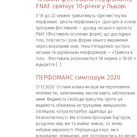
FNAF святкує 10-річчя у Львові
З 18 до 22 червня триватимуть «Дні мистецтва
перфоманс. Школа перфомансу». Цьогоріч в основі
програми фестивалю — досвід чеського проєкту
FNAF (Фестиваль оголених форм), що досліджує
тіло, тілесність і різні форми їхнього вираження
через візуальний знак. Тема п’ятиденної зустрічі
чеських та українських перформерів — «Тривога в
тілі». Фестиваль розпочнеться 18 червня о 18:00 з
відкриття […]
ПЕРФОМАНС симпозіум 2020
21.12.2020. Останні кілька місяців ми переповнені
непевністю, запитаннями, інколи навіть заблоковані
ними. Видимість свободи присутня, проте ця
видимість обмежена інструкціями, вимушеною
ізоляцією, котра потребує адаптації до
безконтактності. Ми оточені прозорим бар’єром,
розділені ним, він то майже зникає, то знову
набуває виразності. Перешкода існує, ми її
відчуваємо, помічаємо, але доторкнутись до неї не