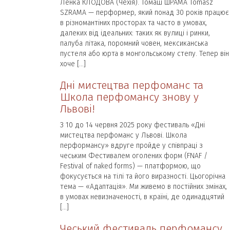
Ленка КЛОДОВА (Чехія). Томаш ШРАМА Tomasz
SZRAMA — перформер, який понад 30 років працює
в різномантіних просторах та часто в умовах,
далеких від ідеальних: таких як вулиці і ринки,
палуба літака, поромний човен, мексиканська
пустеля або юрта в монгольському степу. Тепер він
хоче […]
Дні мистецтва перфоманс та
Школа перфомансу знову у
Львові!
З 10 до 14 червня 2025 року фестиваль «Дні
мистецтва перфоманс у Львові. Школа
перформансу» вдруге пройде у співпраці з
чеським Фестивалем оголених форм (FNAF /
Festival of naked forms) — платформою, що
фокусується на тілі та його виразності. Цьогорічна
тема — «Адаптація». Ми живемо в постійних змінах,
в умовах невизначеності, в країні, де одинадцятий
[…]
Чеський фестиваль перфомансу