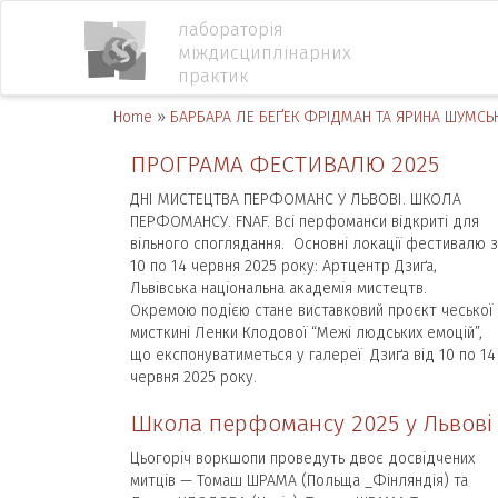
лабораторія
міждисциплінарних
практик
Home
»
БАРБАРА ЛЕ БЕҐЕК ФРІДМАН ТА ЯРИНА ШУМСЬ
ПРОГРАМА ФЕСТИВАЛЮ 2025
ДНІ МИСТЕЦТВА ПЕРФОМАНС У ЛЬВОВІ. ШКОЛА
ПЕРФОМАНСУ. FNAF. Всі перфоманси відкриті для
вільного споглядання. Основні локації фестивалю з
10 по 14 червня 2025 року: Артцентр Дзиґа,
Львівська національна академія мистецтв.
Окремою подією стане виставковий проєкт чеської
мисткині Ленки Клодової “Межі людських емоцій”,
що експонуватиметься у галереї Дзиґа від 10 по 14
червня 2025 року.
Школа перфомансу 2025 у Львові
Цьогоріч воркшопи проведуть двоє досвідчених
митців — Томаш ШРАМА (Польща _Фінляндія) та