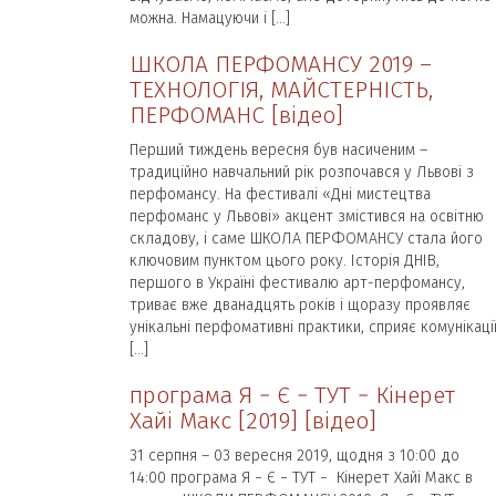
можна. Намацуючи і […]
ШКОЛА ПЕРФОМАНСУ 2019 –
ТЕХНОЛОГІЯ, МАЙСТЕРНІСТЬ,
ПЕРФОМАНС [відео]
Перший тиждень вересня був насиченим –
традиційно навчальний рік розпочався у Львові з
перфомансу. На фестивалі «Дні мистецтва
перфоманс у Львові» акцент змістився на освітню
складову, і саме ШКОЛА ПЕРФОМАНСУ стала його
ключовим пунктом цього року. Історія ДНІВ,
першого в Україні фестивалю арт-перфомансу,
триває вже дванадцять років і щоразу проявляє
унікальні перфомативні практики, сприяє комунікаці
[…]
програма Я − Є − ТУТ − Кінерет
Хайі Макс [2019] [відео]
31 серпня – 03 вересня 2019, щодня з 10:00 до
14:00 програма Я − Є − ТУТ − Кінерет Хайі Макс в