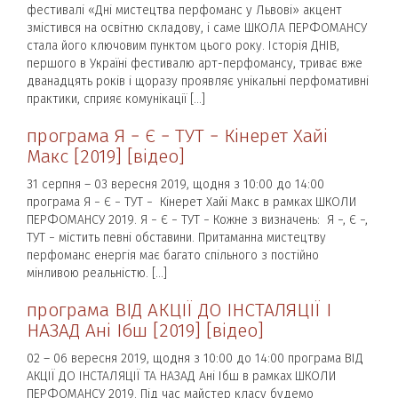
фестивалі «Дні мистецтва перфоманс у Львові» акцент
змістився на освітню складову, і саме ШКОЛА ПЕРФОМАНСУ
стала його ключовим пунктом цього року. Історія ДНІВ,
першого в Україні фестивалю арт-перфомансу, триває вже
дванадцять років і щоразу проявляє унікальні перфомативні
практики, сприяє комунікації […]
програма Я − Є − ТУТ − Кінерет Хайі
Макс [2019] [відео]
31 серпня – 03 вересня 2019, щодня з 10:00 до 14:00
програма Я − Є − ТУТ − Кінерет Хайі Макс в рамках ШКОЛИ
ПЕРФОМАНСУ 2019. Я − Є − ТУТ − Кожне з визначень: Я −, Є −,
ТУТ − містить певні обставини. Притаманна мистецтву
перфоманс енергія має багато спільного з постійно
мінливою реальністю. […]
програма ВІД АКЦІЇ ДО ІНСТАЛЯЦІЇ І
НАЗАД Ані Ібш [2019] [відео]
02 – 06 вересня 2019, щодня з 10:00 до 14:00 програма ВІД
АКЦІЇ ДО ІНСТАЛЯЦІЇ ТА НАЗАД Ані Ібш в рамках ШКОЛИ
ПЕРФОМАНСУ 2019. Під час майстер класу будемо