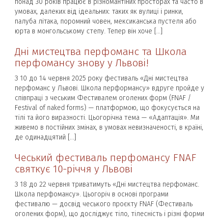
понад 30 років працює в різномантіних просторах та часто в
умовах, далеких від ідеальних: таких як вулиці і ринки,
палуба літака, поромний човен, мексиканська пустеля або
юрта в монгольському степу. Тепер він хоче […]
Дні мистецтва перфоманс та Школа
перфомансу знову у Львові!
З 10 до 14 червня 2025 року фестиваль «Дні мистецтва
перфоманс у Львові. Школа перформансу» вдруге пройде у
співпраці з чеським Фестивалем оголених форм (FNAF /
Festival of naked forms) — платформою, що фокусується на
тілі та його виразності. Цьогорічна тема — «Адаптація». Ми
живемо в постійних змінах, в умовах невизначеності, в країні,
де одинадцятий […]
Чеський фестиваль перфомансу FNAF
святкує 10-річчя у Львові
З 18 до 22 червня триватимуть «Дні мистецтва перфоманс.
Школа перфомансу». Цьогоріч в основі програми
фестивалю — досвід чеського проєкту FNAF (Фестиваль
оголених форм), що досліджує тіло, тілесність і різні форми