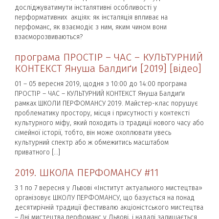
досліджуватимути інсталятивні особливості у
перформативних акціях: як інсталяція впливає на
перфоманс, як взаємодіє з ним, яким чином вони
взаєморозвиваються?
програма ПРОСТІР – ЧАС – КУЛЬТУРНИЙ
КОНТЕКСТ Януша Балдиґи [2019] [відео]
01 – 05 вересня 2019, щодня з 10:00 до 14:00 програма
ПРОСТІР – ЧАС – КУЛЬТУРНИЙ КОНТЕКСТ Януша Балдиґи
рамках ШКОЛИ ПЕРФОМАНСУ 2019. Майстер-клас порушує
проблематику простору, місця і присутності у контексті
культурного міфу, який походить із традиції нового часу або
сімейної історії, тобто, він може охоплювати увесь
культурний спектр або ж обмежитись масштабом
приватного […]
2019. ШКОЛА ПЕРФОМАНСУ #11
З 1 по 7 вересня у Львові «Інститут актуального мистецтва»
організовує ШКОЛУ ПЕРФОМАНСУ, що базується на понад
десятирічній традиції фестивалю акціоністського мистецтва
– Дні мистецтва перфоманс у Львові, і надалі залишається