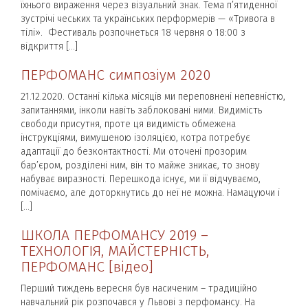
їхнього вираження через візуальний знак. Тема п’ятиденної
зустрічі чеських та українських перформерів — «Тривога в
тілі». Фестиваль розпочнеться 18 червня о 18:00 з
відкриття […]
ПЕРФОМАНС симпозіум 2020
21.12.2020. Останні кілька місяців ми переповнені непевністю,
запитаннями, інколи навіть заблоковані ними. Видимість
свободи присутня, проте ця видимість обмежена
інструкціями, вимушеною ізоляцією, котра потребує
адаптації до безконтактності. Ми оточені прозорим
бар’єром, розділені ним, він то майже зникає, то знову
набуває виразності. Перешкода існує, ми її відчуваємо,
помічаємо, але доторкнутись до неї не можна. Намацуючи і
[…]
ШКОЛА ПЕРФОМАНСУ 2019 –
ТЕХНОЛОГІЯ, МАЙСТЕРНІСТЬ,
ПЕРФОМАНС [відео]
Перший тиждень вересня був насиченим – традиційно
навчальний рік розпочався у Львові з перфомансу. На