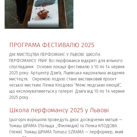
ПРОГРАМА ФЕСТИВАЛЮ 2025
ДНІ МИСТЕЦТВА ПЕРФОМАНС У ЛЬВОВІ. ШКОЛА
ПЕРФОМАНСУ. FNAF. Всі перфоманси відкриті для вільного
споглядання. Основні локації фестивалю з 10 по 14 червня
2025 року: Артцентр Дзиґа, Львівська національна академія
мистецтв. Окремою подією стане виставковий проєкт
чеської мисткині Ленки Клодової “Межі людських емоцій”,
що експонуватиметься у галереї Дзиґа від 10 по 14 червня
2025 року.
Школа перфомансу 2025 у Львові
Цьогоріч воркшопи проведуть двоє досвідчених митців —
Томаш ШРАМА (Польща _Фінляндія) та Ленка КЛОДОВА
(Чехія). Томаш ШРАМА Tomasz SZRAMA — перформер, який