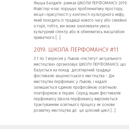
Януша Балдиґи рамках ШКОЛИ ПЕРФОМАНСУ 2019.
Майстер-клас порушує проблематику простору,
місця і присутності у контексті культурного міфу,
який походить із традиції нового часу або сімейної
історії, тобто, він може охоплювати увесь
культурний спектр або ж обмежитись масштабом
приватного […]
2019. ШКОЛА ПЕРФОМАНСУ #11
З 1 по 7 вересня у Львові «Інститут актуального
мистецтва» організовує ШКОЛУ ПЕРФОМАНСУ, що
базується на понад десятирічній традиції
фестивалю акціоністського мистецтва – Дні
мистецтва перфоманс у Львові, і надалі
залишається єдиною професійною освітньою
платформою в Україні. Серед інших фестивалів
перфомансу Школа перфомансу вирізняється
трактуванням освітнього процесу як основи
розвитку мистецтва дії: це цілісний цикл […]