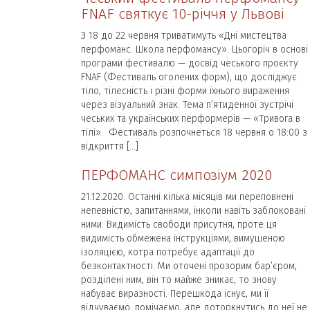
FNAF святкує 10-річчя у Львові
З 18 до 22 червня триватимуть «Дні мистецтва
перфоманс. Школа перфомансу». Цьогоріч в основі
програми фестивалю — досвід чеського проєкту
FNAF (Фестиваль оголених форм), що досліджує
тіло, тілесність і різні форми їхнього вираження
через візуальний знак. Тема п’ятиденної зустрічі
чеських та українських перформерів — «Тривога в
тілі». Фестиваль розпочнеться 18 червня о 18:00 з
відкриття […]
ПЕРФОМАНС симпозіум 2020
21.12.2020. Останні кілька місяців ми переповнені
непевністю, запитаннями, інколи навіть заблоковані
ними. Видимість свободи присутня, проте ця
видимість обмежена інструкціями, вимушеною
ізоляцією, котра потребує адаптації до
безконтактності. Ми оточені прозорим бар’єром,
розділені ним, він то майже зникає, то знову
набуває виразності. Перешкода існує, ми її
відчуваємо, помічаємо, але доторкнутись до неї не