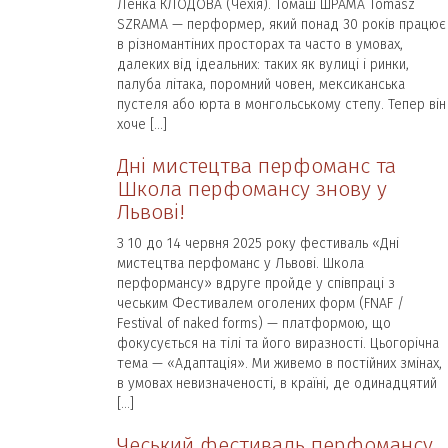
Ленка КЛОДОВА (Чехія). Томаш ШРАМА Tomasz
SZRAMA — перформер, який понад 30 років працює
в різномантіних просторах та часто в умовах,
далеких від ідеальних: таких як вулиці і ринки,
палуба літака, поромний човен, мексиканська
пустеля або юрта в монгольському степу. Тепер він
хоче […]
Дні мистецтва перфоманс та
Школа перфомансу знову у
Львові!
З 10 до 14 червня 2025 року фестиваль «Дні
мистецтва перфоманс у Львові. Школа
перформансу» вдруге пройде у співпраці з
чеським Фестивалем оголених форм (FNAF /
Festival of naked forms) — платформою, що
фокусується на тілі та його виразності. Цьогорічна
тема — «Адаптація». Ми живемо в постійних змінах,
в умовах невизначеності, в країні, де одинадцятий
[…]
Чеський фестиваль перфомансу