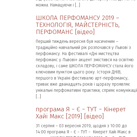
можна. Намацуючи і […]
ШКОЛА ПЕРФОМАНСУ 2019 –
ТЕХНОЛОГІЯ, МАЙСТЕРНІСТЬ,
ПЕРФОМАНС [відео]
Перший тиждень вересня був насиченим –
традиційно навчальний рік розпочався у Львові з
перфомансу. На фестивалі «Дні мистецтва
перфоманс у Львові» акцент змістився на освітню
складову, і саме ШКОЛА ПЕРФОМАНСУ стала його
ключовим пунктом цього року. Історія ДНІВ,
першого в Україні фестивалю арт-перфомансу,
триває вже дванадцять років і щоразу проявляє
унікальні перфомативні практики, сприяє комунікаці
[…]
програма Я − Є − ТУТ − Кінерет
Хайі Макс [2019] [відео]
31 серпня – 03 вересня 2019, щодня з 10:00 до
14:00 програма Я − Є − ТУТ − Кінерет Хайі Макс в