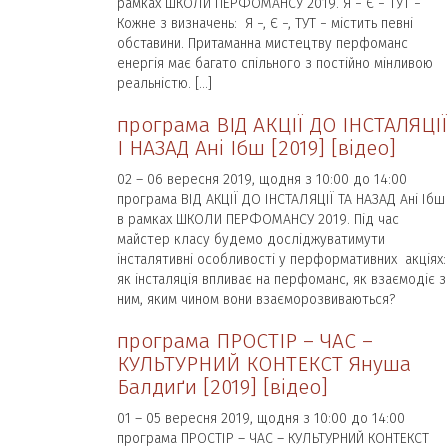
рамках ШКОЛИ ПЕРФОМАНСУ 2019. Я − Є − ТУТ −
Кожне з визначень: Я −, Є −, ТУТ − містить певні
обставини. Притаманна мистецтву перфоманс
енергія має багато спільного з постійно мінливою
реальністю. […]
програма ВІД АКЦІЇ ДО ІНСТАЛЯЦІЇ
І НАЗАД Ані Ібш [2019] [відео]
02 – 06 вересня 2019, щодня з 10:00 до 14:00
програма ВІД АКЦІЇ ДО ІНСТАЛЯЦІЇ ТА НАЗАД Ані Ібш
в рамках ШКОЛИ ПЕРФОМАНСУ 2019. Під час
майстер класу будемо досліджуватимути
інсталятивні особливості у перформативних акціях:
як інсталяція впливає на перфоманс, як взаємодіє з
ним, яким чином вони взаєморозвиваються?
програма ПРОСТІР – ЧАС –
КУЛЬТУРНИЙ КОНТЕКСТ Януша
Балдиґи [2019] [відео]
01 – 05 вересня 2019, щодня з 10:00 до 14:00
програма ПРОСТІР – ЧАС – КУЛЬТУРНИЙ КОНТЕКСТ