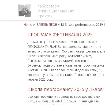
лабораторія
міждисциплінарних
практик
Home
»
ІЗАБЕЛЬ ЛЕОН
»
18 Shkola performacnce 2019_
ПРОГРАМА ФЕСТИВАЛЮ 2025
ДНІ МИСТЕЦТВА ПЕРФОМАНС У ЛЬВОВІ. ШКОЛА
ПЕРФОМАНСУ. FNAF. Всі перфоманси відкриті для
вільного споглядання. Основні локації фестивалю з
10 по 14 червня 2025 року: Артцентр Дзиґа,
Львівська національна академія мистецтв.
Окремою подією стане виставковий проєкт чеської
мисткині Ленки Клодової “Межі людських емоцій”,
що експонуватиметься у галереї Дзиґа від 10 по 14
червня 2025 року.
Школа перфомансу 2025 у Львові
Цьогоріч воркшопи проведуть двоє досвідчених
митців — Томаш ШРАМА (Польща _Фінляндія) та