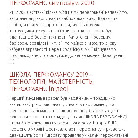
ПЕРФОМАНС симпозіум 2020
21.12.2020. Останні кілька місяців ми переповнені непевністю,
запитаннями, інколи навіть заблоковані ними. Видимість
свободи присутня, проте ця видимість обмежена
інструкціями, вимушеною ізоляцією, котра потребує
адаптації до безконтактності. Ми оточені прозорим
бар’єром, розділені ним, він то майже зникає, то знову
набуває виразності. Перешкода існує, ми її відчуваємо,
помічаємо, але доторкнутись до неї не можна. Намацуючи і
[…]
ШКОЛА ПЕРФОМАНСУ 2019 –
ТЕХНОЛОГІЯ, МАЙСТЕРНІСТЬ,
ПЕРФОМАНС [відео]
Перший тиждень вересня був насиченим – традиційно
навчальний рік розпочався у Львові з перфомансу. На
фестивалі «Дні мистецтва перфоманс у Львові» акцент
змістився на освітню складову, і саме ШКОЛА ПЕРФОМАНСУ
стала його ключовим пунктом цього року. Історія ДНІВ,
першого в Україні фестивалю арт-перфомансу, триває вже
дванадцять років і щоразу проявляє унікальні перфомативні