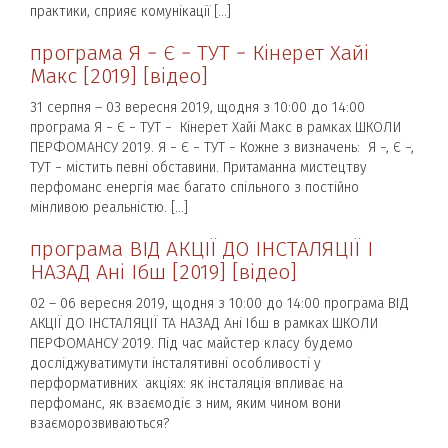
практики, сприяє комунікації […]
програма Я − Є − ТУТ − Кінерет Хайі
Макс [2019] [відео]
31 серпня – 03 вересня 2019, щодня з 10:00 до 14:00
програма Я − Є − ТУТ − Кінерет Хайі Макс в рамках ШКОЛИ
ПЕРФОМАНСУ 2019. Я − Є − ТУТ − Кожне з визначень: Я −, Є −,
ТУТ − містить певні обставини. Притаманна мистецтву
перфоманс енергія має багато спільного з постійно
мінливою реальністю. […]
програма ВІД АКЦІЇ ДО ІНСТАЛЯЦІЇ І
НАЗАД Ані Ібш [2019] [відео]
02 – 06 вересня 2019, щодня з 10:00 до 14:00 програма ВІД
АКЦІЇ ДО ІНСТАЛЯЦІЇ ТА НАЗАД Ані Ібш в рамках ШКОЛИ
ПЕРФОМАНСУ 2019. Під час майстер класу будемо
досліджуватимути інсталятивні особливості у
перформативних акціях: як інсталяція впливає на
перфоманс, як взаємодіє з ним, яким чином вони
взаєморозвиваються?