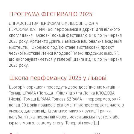
ПРОГРАМА ФЕСТИВАЛЮ 2025
ДНІ МИСТЕЦТВА ПЕРФОМАНС У ЛЬВОВІ. ШКОЛА
ПЕРФОМАНСУ. FNAF. Всі перфоманси відкриті для вільного
споглядання. Основні локації фестивалю з 10 по 14 червня
2025 року: Артцентр Дзиґа, Львівська національна академія
мистецтв. Окремою подією стане виставковий проєкт
чеської мисткині Ленки Клодової “Межі людських емоцій”,
що експонуватиметься у галереї Дзиґа від 10 по 14 червня
2025 року.
Школа перфомансу 2025 у Львові
Цьогоріч воркшопи проведуть двоє досвідчених митців —
Томаш ШРАМА (Польща _Фінляндія) та Ленка КЛОДОВА
(Чехія). Томаш ШРАМА Tomasz SZRAMA — перформер, який
понад 30 років працює в різномантіних просторах та часто в
умовах, далеких від ідеальних: таких як вулиці і ринки,
палуба літака, поромний човен, мексиканська пустеля або
юрта в монгольському степу. Тепер він хоче […]