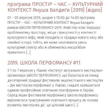
програма ПРОСТІР – ЧАС – КУЛЬТУРНИЙ
КОНТЕКСТ Януша Балдиґи [2019] [відео]
01 – 05 вересня 2019, щодня з 10:00 до 14:00 програма
ПРОСТІР – ЧАС – КУЛЬТУРНИЙ КОНТЕКСТ Януша Балдиґи
рамках ШКОЛИ ПЕРФОМАНСУ 2019. Майстер-клас порушує
проблематику простору, місця і присутності у контексті
культурного міфу, який походить із традиції нового часу або
сімейної історії, тобто, він може охоплювати увесь
культурний спектр або ж обмежитись масштабом
приватного […]
2019. ШКОЛА ПЕРФОМАНСУ #11
З 1 по 7 вересня у Львові «Інститут актуального мистецтва»
організовує ШКОЛУ ПЕРФОМАНСУ, що базується на понад
десятирічній традиції фестивалю акціоністського мистецтва
– Дні мистецтва перфоманс у Львові, і надалі залишається
єдиною професійною освітньою платформою в Україні.
Серед інших фестивалів перфомансу Школа перфомансу
вирізняється трактуванням освітнього процесу як основи
розвитку мистецтва дії: це цілісний цикл […]