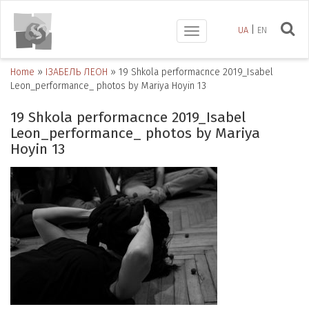
UA
EN
Toggle
navigation
Home
»
ІЗАБЕЛЬ ЛЕОН
»
19 Shkola performacnce 2019_Isabel
Leon_performance_ photos by Mariya Hoyin 13
19 Shkola performacnce 2019_Isabel
Leon_performance_ photos by Mariya
Hoyin 13