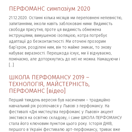
ПЕРФОМАНС симпозіум 2020
21.12.2020. Останні кілька місяців ми переповнені непевністю,
запитаннями, інколи навіть заблоковані ними. Видимість
свободи присутня, проте ця видимість обмежена
інструкціями, вимушеною ізоляцією, котра потребує
адаптації до безконтактності. Ми оточені прозорим
бар’єром, розділені ним, він то майже зникає, то знову
набуває виразності. Перешкода існує, ми її відчуваємо,
помічаємо, але доторкнутись до неї не можна. Намацуючи і
[…]
ШКОЛА ПЕРФОМАНСУ 2019 –
ТЕХНОЛОГІЯ, МАЙСТЕРНІСТЬ,
ПЕРФОМАНС [відео]
Перший тиждень вересня був насиченим – традиційно
навчальний рік розпочався у Львові з перфомансу. На
фестивалі «Дні мистецтва перфоманс у Львові» акцент
змістився на освітню складову, і саме ШКОЛА ПЕРФОМАНСУ
стала його ключовим пунктом цього року. Історія ДНІВ,
першого в Україні фестивалю арт-перфомансу, триває вже