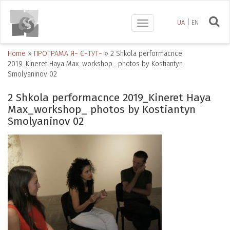
UA
EN
Toggle
navigation
Home
»
ПРОГРАМА Я− Є−ТУТ−
»
2 Shkola performacnce
2019_Kineret Haya Max_workshop_ photos by Kostiantyn
Smolyaninov 02
2 Shkola performacnce 2019_Kineret Haya
Max_workshop_ photos by Kostiantyn
Smolyaninov 02