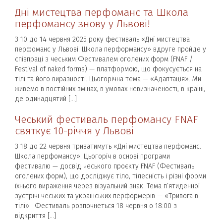
Дні мистецтва перфоманс та Школа
перфомансу знову у Львові!
З 10 до 14 червня 2025 року фестиваль «Дні мистецтва
перфоманс у Львові. Школа перформансу» вдруге пройде у
співпраці з чеським Фестивалем оголених форм (FNAF /
Festival of naked forms) — платформою, що фокусується на
тілі та його виразності. Цьогорічна тема — «Адаптація». Ми
живемо в постійних змінах, в умовах невизначеності, в країні,
де одинадцятий […]
Чеський фестиваль перфомансу FNAF
святкує 10-річчя у Львові
З 18 до 22 червня триватимуть «Дні мистецтва перфоманс.
Школа перфомансу». Цьогоріч в основі програми
фестивалю — досвід чеського проєкту FNAF (Фестиваль
оголених форм), що досліджує тіло, тілесність і різні форми
їхнього вираження через візуальний знак. Тема п’ятиденної
зустрічі чеських та українських перформерів — «Тривога в
тілі». Фестиваль розпочнеться 18 червня о 18:00 з
відкриття […]