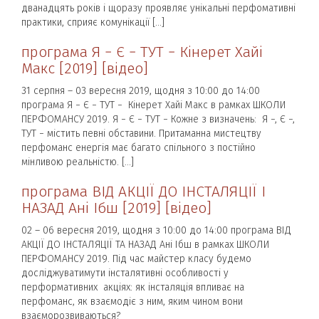
дванадцять років і щоразу проявляє унікальні перфомативні
практики, сприяє комунікації […]
програма Я − Є − ТУТ − Кінерет Хайі
Макс [2019] [відео]
31 серпня – 03 вересня 2019, щодня з 10:00 до 14:00
програма Я − Є − ТУТ − Кінерет Хайі Макс в рамках ШКОЛИ
ПЕРФОМАНСУ 2019. Я − Є − ТУТ − Кожне з визначень: Я −, Є −,
ТУТ − містить певні обставини. Притаманна мистецтву
перфоманс енергія має багато спільного з постійно
мінливою реальністю. […]
програма ВІД АКЦІЇ ДО ІНСТАЛЯЦІЇ І
НАЗАД Ані Ібш [2019] [відео]
02 – 06 вересня 2019, щодня з 10:00 до 14:00 програма ВІД
АКЦІЇ ДО ІНСТАЛЯЦІЇ ТА НАЗАД Ані Ібш в рамках ШКОЛИ
ПЕРФОМАНСУ 2019. Під час майстер класу будемо
досліджуватимути інсталятивні особливості у
перформативних акціях: як інсталяція впливає на
перфоманс, як взаємодіє з ним, яким чином вони
взаєморозвиваються?