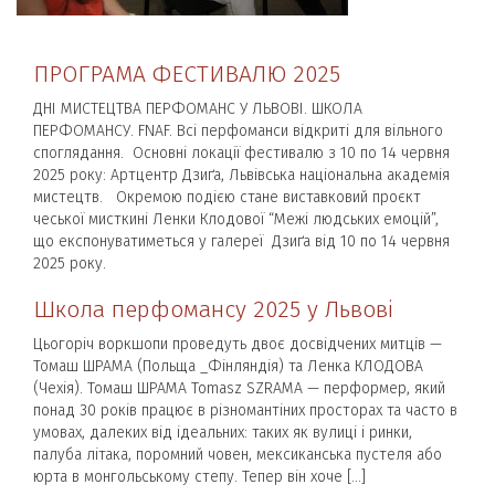
ПРОГРАМА ФЕСТИВАЛЮ 2025
ДНІ МИСТЕЦТВА ПЕРФОМАНС У ЛЬВОВІ. ШКОЛА
ПЕРФОМАНСУ. FNAF. Всі перфоманси відкриті для вільного
споглядання. Основні локації фестивалю з 10 по 14 червня
2025 року: Артцентр Дзиґа, Львівська національна академія
мистецтв. Окремою подією стане виставковий проєкт
чеської мисткині Ленки Клодової “Межі людських емоцій”,
що експонуватиметься у галереї Дзиґа від 10 по 14 червня
2025 року.
Школа перфомансу 2025 у Львові
Цьогоріч воркшопи проведуть двоє досвідчених митців —
Томаш ШРАМА (Польща _Фінляндія) та Ленка КЛОДОВА
(Чехія). Томаш ШРАМА Tomasz SZRAMA — перформер, який
понад 30 років працює в різномантіних просторах та часто в
умовах, далеких від ідеальних: таких як вулиці і ринки,
палуба літака, поромний човен, мексиканська пустеля або
юрта в монгольському степу. Тепер він хоче […]