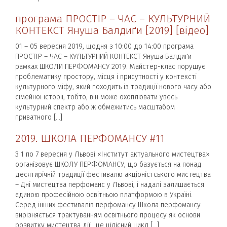
програма ПРОСТІР – ЧАС – КУЛЬТУРНИЙ
КОНТЕКСТ Януша Балдиґи [2019] [відео]
01 – 05 вересня 2019, щодня з 10:00 до 14:00 програма
ПРОСТІР – ЧАС – КУЛЬТУРНИЙ КОНТЕКСТ Януша Балдиґи
рамках ШКОЛИ ПЕРФОМАНСУ 2019. Майстер-клас порушує
проблематику простору, місця і присутності у контексті
культурного міфу, який походить із традиції нового часу або
сімейної історії, тобто, він може охоплювати увесь
культурний спектр або ж обмежитись масштабом
приватного […]
2019. ШКОЛА ПЕРФОМАНСУ #11
З 1 по 7 вересня у Львові «Інститут актуального мистецтва»
організовує ШКОЛУ ПЕРФОМАНСУ, що базується на понад
десятирічній традиції фестивалю акціоністського мистецтва
– Дні мистецтва перфоманс у Львові, і надалі залишається
єдиною професійною освітньою платформою в Україні.
Серед інших фестивалів перфомансу Школа перфомансу
вирізняється трактуванням освітнього процесу як основи
розвитку мистецтва дії: це цілісний цикл […]