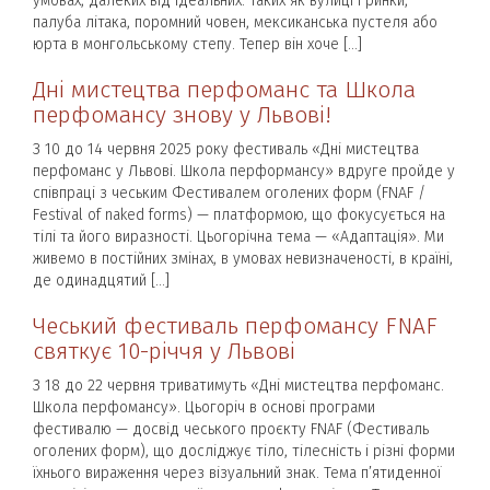
умовах, далеких від ідеальних: таких як вулиці і ринки,
палуба літака, поромний човен, мексиканська пустеля або
юрта в монгольському степу. Тепер він хоче […]
Дні мистецтва перфоманс та Школа
перфомансу знову у Львові!
З 10 до 14 червня 2025 року фестиваль «Дні мистецтва
перфоманс у Львові. Школа перформансу» вдруге пройде у
співпраці з чеським Фестивалем оголених форм (FNAF /
Festival of naked forms) — платформою, що фокусується на
тілі та його виразності. Цьогорічна тема — «Адаптація». Ми
живемо в постійних змінах, в умовах невизначеності, в країні,
де одинадцятий […]
Чеський фестиваль перфомансу FNAF
святкує 10-річчя у Львові
З 18 до 22 червня триватимуть «Дні мистецтва перфоманс.
Школа перфомансу». Цьогоріч в основі програми
фестивалю — досвід чеського проєкту FNAF (Фестиваль
оголених форм), що досліджує тіло, тілесність і різні форми
їхнього вираження через візуальний знак. Тема п’ятиденної