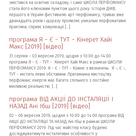
змістився на освітню складову, і саме ШКОЛА ПЕРФОМАНСУ
стала його ключовим пунктом цього року. Історія ДНІВ,
першого в Україні фестивалю арт-перфомансу, триває вже
дванадцять років і щоразу проявляє унікальні перфомативні
практики, сприяє комунікації […]
програма Я − Є − ТУТ − Кінерет Хайі
Макс [2019] [відео]
31 серпня – 03 вересня 2019, щодня з 10:00 до 14:00
програма Я − Є − ТУТ − Кінерет Хайі Макс в рамках ШКОЛИ
ПЕРФОМАНСУ 2019. Я − Є − ТУТ − Кожне з визначень: Я −, Є −,
ТУТ − містить певні обставини. Притаманна мистецтву
перфоманс енергія має багато спільного з постійно
мінливою реальністю. […]
програма ВІД АКЦІЇ ДО ІНСТАЛЯЦІЇ І
НАЗАД Ані Ібш [2019] [відео]
02 – 06 вересня 2019, щодня з 10:00 до 14:00 програма ВІД
АКЦІЇ ДО ІНСТАЛЯЦІЇ ТА НАЗАД Ані Ібш в рамках ШКОЛИ
ПЕРФОМАНСУ 2019. Під час майстер класу будемо
досліджуватимути інсталятивні особливості у