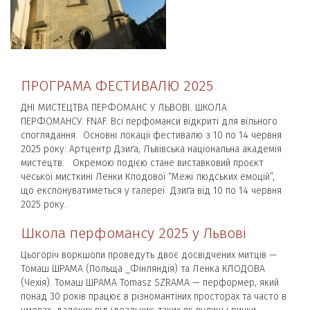
ПРОГРАМА ФЕСТИВАЛЮ 2025
ДНІ МИСТЕЦТВА ПЕРФОМАНС У ЛЬВОВІ. ШКОЛА
ПЕРФОМАНСУ. FNAF. Всі перфоманси відкриті для вільного
споглядання. Основні локації фестивалю з 10 по 14 червня
2025 року: Артцентр Дзиґа, Львівська національна академія
мистецтв. Окремою подією стане виставковий проєкт
чеської мисткині Ленки Клодової “Межі людських емоцій”,
що експонуватиметься у галереї Дзиґа від 10 по 14 червня
2025 року.
Школа перфомансу 2025 у Львові
Цьогоріч воркшопи проведуть двоє досвідчених митців —
Томаш ШРАМА (Польща _Фінляндія) та Ленка КЛОДОВА
(Чехія). Томаш ШРАМА Tomasz SZRAMA — перформер, який
понад 30 років працює в різномантіних просторах та часто в