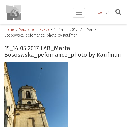
UA
EN
Toggle
navigation
Home
»
Марта Босовська
»
15_14 05 2017 LAB_Marta
Bososwska_pefomance_photo by Kaufman
15_14 05 2017 LAB_Marta
Bososwska_pefomance_photo by Kaufman