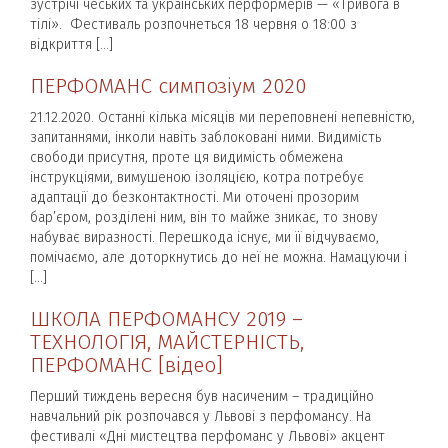
зустрічі чеських та українських перформерів — «Тривога в
тілі». Фестиваль розпочнеться 18 червня о 18:00 з
відкриття […]
ПЕРФОМАНС симпозіум 2020
21.12.2020. Останні кілька місяців ми переповнені непевністю,
запитаннями, інколи навіть заблоковані ними. Видимість
свободи присутня, проте ця видимість обмежена
інструкціями, вимушеною ізоляцією, котра потребує
адаптації до безконтактності. Ми оточені прозорим
бар’єром, розділені ним, він то майже зникає, то знову
набуває виразності. Перешкода існує, ми її відчуваємо,
помічаємо, але доторкнутись до неї не можна. Намацуючи і
[…]
ШКОЛА ПЕРФОМАНСУ 2019 –
ТЕХНОЛОГІЯ, МАЙСТЕРНІСТЬ,
ПЕРФОМАНС [відео]
Перший тиждень вересня був насиченим – традиційно
навчальний рік розпочався у Львові з перфомансу. На
фестивалі «Дні мистецтва перфоманс у Львові» акцент