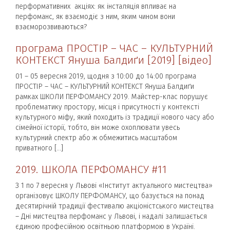
перформативних акціях: як інсталяція впливає на
перфоманс, як взаємодіє з ним, яким чином вони
взаєморозвиваються?
програма ПРОСТІР – ЧАС – КУЛЬТУРНИЙ
КОНТЕКСТ Януша Балдиґи [2019] [відео]
01 – 05 вересня 2019, щодня з 10:00 до 14:00 програма
ПРОСТІР – ЧАС – КУЛЬТУРНИЙ КОНТЕКСТ Януша Балдиґи
рамках ШКОЛИ ПЕРФОМАНСУ 2019. Майстер-клас порушує
проблематику простору, місця і присутності у контексті
культурного міфу, який походить із традиції нового часу або
сімейної історії, тобто, він може охоплювати увесь
культурний спектр або ж обмежитись масштабом
приватного […]
2019. ШКОЛА ПЕРФОМАНСУ #11
З 1 по 7 вересня у Львові «Інститут актуального мистецтва»
організовує ШКОЛУ ПЕРФОМАНСУ, що базується на понад
десятирічній традиції фестивалю акціоністського мистецтва
– Дні мистецтва перфоманс у Львові, і надалі залишається
єдиною професійною освітньою платформою в Україні.