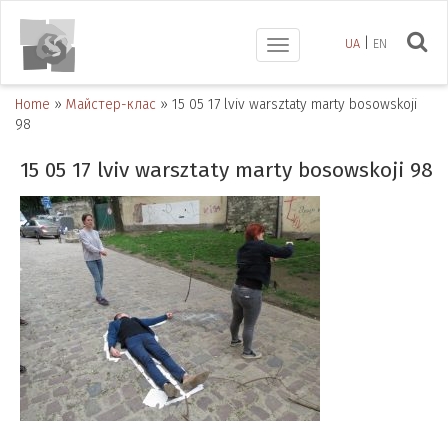
UA
EN
Toggle
navigation
Home
»
Майстер-клас
»
15 05 17 lviv warsztaty marty bosowskoji
98
15 05 17 lviv warsztaty marty bosowskoji 98