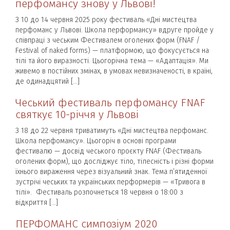
перфомансу знову у Львові!
З 10 до 14 червня 2025 року фестиваль «Дні мистецтва
перфоманс у Львові. Школа перформансу» вдруге пройде у
співпраці з чеським Фестивалем оголених форм (FNAF /
Festival of naked forms) — платформою, що фокусується на
тілі та його виразності. Цьогорічна тема — «Адаптація». Ми
живемо в постійних змінах, в умовах невизначеності, в країні,
де одинадцятий […]
Чеський фестиваль перфомансу FNAF
святкує 10-річчя у Львові
З 18 до 22 червня триватимуть «Дні мистецтва перфоманс.
Школа перфомансу». Цьогоріч в основі програми
фестивалю — досвід чеського проєкту FNAF (Фестиваль
оголених форм), що досліджує тіло, тілесність і різні форми
їхнього вираження через візуальний знак. Тема п’ятиденної
зустрічі чеських та українських перформерів — «Тривога в
тілі». Фестиваль розпочнеться 18 червня о 18:00 з
відкриття […]
ПЕРФОМАНС симпозіум 2020