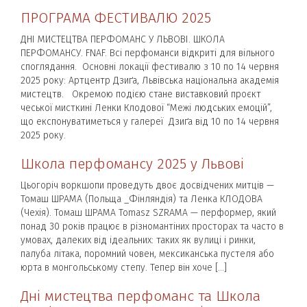
ПРОГРАМА ФЕСТИВАЛЮ 2025
ДНІ МИСТЕЦТВА ПЕРФОМАНС У ЛЬВОВІ. ШКОЛА
ПЕРФОМАНСУ. FNAF. Всі перфоманси відкриті для вільного
споглядання. Основні локації фестивалю з 10 по 14 червня
2025 року: Артцентр Дзиґа, Львівська національна академія
мистецтв. Окремою подією стане виставковий проєкт
чеської мисткині Ленки Клодової “Межі людських емоцій”,
що експонуватиметься у галереї Дзиґа від 10 по 14 червня
2025 року.
Школа перфомансу 2025 у Львові
Цьогоріч воркшопи проведуть двоє досвідчених митців —
Томаш ШРАМА (Польща _Фінляндія) та Ленка КЛОДОВА
(Чехія). Томаш ШРАМА Tomasz SZRAMA — перформер, який
понад 30 років працює в різномантіних просторах та часто в
умовах, далеких від ідеальних: таких як вулиці і ринки,
палуба літака, поромний човен, мексиканська пустеля або
юрта в монгольському степу. Тепер він хоче […]
Дні мистецтва перфоманс та Школа