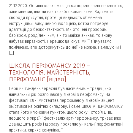
21.12.2020. Останні кілька місяців ми переповнені непевністю,
запитаннями, інколи навіть заблоковані ними. Видимість
свободи присутня, проте ця видимість обмежена
інструкціями, вимушеною ізоляцією, котра потребує
адаптації до безконтактності. Ми оточені прозорим
бар’єром, розділені ним, він то майже зникає, то знову
набуває виразності. Перешкода існує, ми її відчуваємо,
помічаємо, але доторкнутись до неї не можна. Намацуючи і
[…]
ШКОЛА ПЕРФОМАНСУ 2019 –
ТЕХНОЛОГІЯ, МАЙСТЕРНІСТЬ,
ПЕРФОМАНС [відео]
Перший тиждень вересня був насиченим – традиційно
навчальний рік розпочався у Львові з перфомансу. На
фестивалі «Дні мистецтва перфоманс у Львові» акцент
змістився на освітню складову, і саме ШКОЛА ПЕРФОМАНСУ
стала його ключовим пунктом цього року. Історія ДНІВ,
першого в Україні фестивалю арт-перфомансу, триває вже
дванадцять років і щоразу проявляє унікальні перфомативні
практики, сприяє комунікації […]