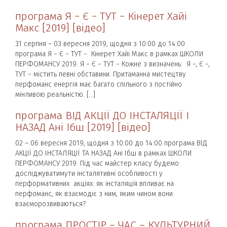
програма Я − Є − ТУТ − Кінерет Хайі
Макс [2019] [відео]
31 серпня – 03 вересня 2019, щодня з 10:00 до 14:00
програма Я − Є − ТУТ − Кінерет Хайі Макс в рамках ШКОЛИ
ПЕРФОМАНСУ 2019. Я − Є − ТУТ − Кожне з визначень: Я −, Є −,
ТУТ − містить певні обставини. Притаманна мистецтву
перфоманс енергія має багато спільного з постійно
мінливою реальністю. […]
програма ВІД АКЦІЇ ДО ІНСТАЛЯЦІЇ І
НАЗАД Ані Ібш [2019] [відео]
02 – 06 вересня 2019, щодня з 10:00 до 14:00 програма ВІД
АКЦІЇ ДО ІНСТАЛЯЦІЇ ТА НАЗАД Ані Ібш в рамках ШКОЛИ
ПЕРФОМАНСУ 2019. Під час майстер класу будемо
досліджуватимути інсталятивні особливості у
перформативних акціях: як інсталяція впливає на
перфоманс, як взаємодіє з ним, яким чином вони
взаєморозвиваються?
програма ПРОСТІР – ЧАС – КУЛЬТУРНИЙ