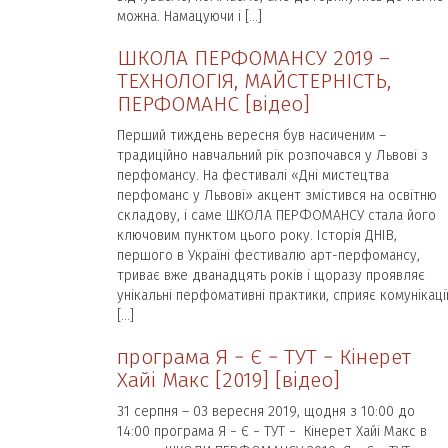
можна. Намацуючи і […]
ШКОЛА ПЕРФОМАНСУ 2019 –
ТЕХНОЛОГІЯ, МАЙСТЕРНІСТЬ,
ПЕРФОМАНС [відео]
Перший тиждень вересня був насиченим –
традиційно навчальний рік розпочався у Львові з
перфомансу. На фестивалі «Дні мистецтва
перфоманс у Львові» акцент змістився на освітню
складову, і саме ШКОЛА ПЕРФОМАНСУ стала його
ключовим пунктом цього року. Історія ДНІВ,
першого в Україні фестивалю арт-перфомансу,
триває вже дванадцять років і щоразу проявляє
унікальні перфомативні практики, сприяє комунікаці
[…]
програма Я − Є − ТУТ − Кінерет
Хайі Макс [2019] [відео]
31 серпня – 03 вересня 2019, щодня з 10:00 до
14:00 програма Я − Є − ТУТ − Кінерет Хайі Макс в