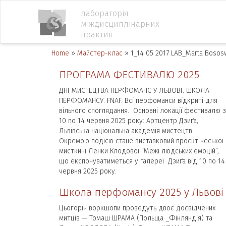
лабораторія
міждисциплінарних
практик
Home
»
Майстер-клас
»
1_14 05 2017 LAB_Marta Boso
ПРОГРАМА ФЕСТИВАЛЮ 2025
ДНІ МИСТЕЦТВА ПЕРФОМАНС У ЛЬВОВІ. ШКОЛА
ПЕРФОМАНСУ. FNAF. Всі перфоманси відкриті для
вільного споглядання. Основні локації фестивалю з
10 по 14 червня 2025 року: Артцентр Дзиґа,
Львівська національна академія мистецтв.
Окремою подією стане виставковий проєкт чеської
мисткині Ленки Клодової “Межі людських емоцій”,
що експонуватиметься у галереї Дзиґа від 10 по 14
червня 2025 року.
Школа перфомансу 2025 у Львові
Цьогоріч воркшопи проведуть двоє досвідчених
митців — Томаш ШРАМА (Польща _Фінляндія) та