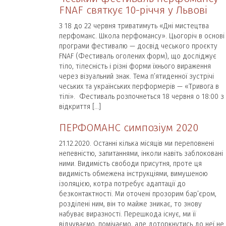
FNAF святкує 10-річчя у Львові
З 18 до 22 червня триватимуть «Дні мистецтва
перфоманс. Школа перфомансу». Цьогоріч в основі
програми фестивалю — досвід чеського проєкту
FNAF (Фестиваль оголених форм), що досліджує
тіло, тілесність і різні форми їхнього вираження
через візуальний знак. Тема п’ятиденної зустрічі
чеських та українських перформерів — «Тривога в
тілі». Фестиваль розпочнеться 18 червня о 18:00 з
відкриття […]
ПЕРФОМАНС симпозіум 2020
21.12.2020. Останні кілька місяців ми переповнені
непевністю, запитаннями, інколи навіть заблоковані
ними. Видимість свободи присутня, проте ця
видимість обмежена інструкціями, вимушеною
ізоляцією, котра потребує адаптації до
безконтактності. Ми оточені прозорим бар’єром,
розділені ним, він то майже зникає, то знову
набуває виразності. Перешкода існує, ми її
відчуваємо, помічаємо, але доторкнутись до неї не