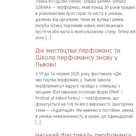
Ленка КЛОДОВА (Чехія). Томаш ШРАМА Tomasz
SZRAMA — перформер, який понад 30 років працює
в різномантіних просторах та часто в умовах,
далеких від ідеальних: таких як вулиці і ринки,
палуба літака, поромний човен, мексиканська
пустеля або юрта в монгольському степу. Тепер він
хоче […]
Дні мистецтва перфоманс та
Школа перфомансу знову у
Львові!
З 10 до 14 червня 2025 року фестиваль «Дні
мистецтва перфоманс у Львові. Школа
перформансу» вдруге пройде у співпраці з
чеським Фестивалем оголених форм (FNAF /
Festival of naked forms) — платформою, що
фокусується на тілі та його виразності. Цьогорічна
тема — «Адаптація». Ми живемо в постійних змінах,
в умовах невизначеності, в країні, де одинадцятий
[…]
Чеський фестиваль перфомансу