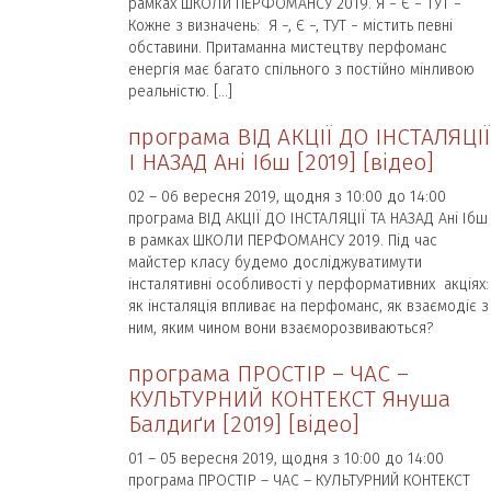
рамках ШКОЛИ ПЕРФОМАНСУ 2019. Я − Є − ТУТ −
Кожне з визначень: Я −, Є −, ТУТ − містить певні
обставини. Притаманна мистецтву перфоманс
енергія має багато спільного з постійно мінливою
реальністю. […]
програма ВІД АКЦІЇ ДО ІНСТАЛЯЦІЇ
І НАЗАД Ані Ібш [2019] [відео]
02 – 06 вересня 2019, щодня з 10:00 до 14:00
програма ВІД АКЦІЇ ДО ІНСТАЛЯЦІЇ ТА НАЗАД Ані Ібш
в рамках ШКОЛИ ПЕРФОМАНСУ 2019. Під час
майстер класу будемо досліджуватимути
інсталятивні особливості у перформативних акціях:
як інсталяція впливає на перфоманс, як взаємодіє з
ним, яким чином вони взаєморозвиваються?
програма ПРОСТІР – ЧАС –
КУЛЬТУРНИЙ КОНТЕКСТ Януша
Балдиґи [2019] [відео]
01 – 05 вересня 2019, щодня з 10:00 до 14:00
програма ПРОСТІР – ЧАС – КУЛЬТУРНИЙ КОНТЕКСТ