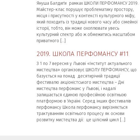
Януша Балдиґи рамках ШКОЛИ ПЕРФОМАНСУ 2019.
Майстер-клас порушує проблематику простору,
місця і присутності у контексті культурного міфу,
який походить із традиції нового часу або сімейної
історії, тобто, він може охоплювати увесь
культурний спектр або ж обмежитись масштабом
приватного […]
2019. ШКОЛА ПЕРФОМАНСУ #11
З 1 по 7 вересня у Львові «Інститут актуального
мистецтва» організовує ШКОЛУ ПЕРФОМАНСУ, що
базується на понад десятирічній традиції
фестивалю акціоністського мистецтва – Дні
мистецтва перфоманс у Львові, і надалі
залишається єдиною професійною освітньою
платформою в Україні. Серед інших фестивалів
перфомансу Школа перфомансу вирізняється
трактуванням освітнього процесу як основи
розвитку мистецтва дії: це цілісний цикл […]