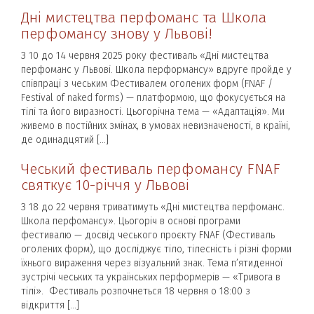
Дні мистецтва перфоманс та Школа
перфомансу знову у Львові!
З 10 до 14 червня 2025 року фестиваль «Дні мистецтва
перфоманс у Львові. Школа перформансу» вдруге пройде у
співпраці з чеським Фестивалем оголених форм (FNAF /
Festival of naked forms) — платформою, що фокусується на
тілі та його виразності. Цьогорічна тема — «Адаптація». Ми
живемо в постійних змінах, в умовах невизначеності, в країні,
де одинадцятий […]
Чеський фестиваль перфомансу FNAF
святкує 10-річчя у Львові
З 18 до 22 червня триватимуть «Дні мистецтва перфоманс.
Школа перфомансу». Цьогоріч в основі програми
фестивалю — досвід чеського проєкту FNAF (Фестиваль
оголених форм), що досліджує тіло, тілесність і різні форми
їхнього вираження через візуальний знак. Тема п’ятиденної
зустрічі чеських та українських перформерів — «Тривога в
тілі». Фестиваль розпочнеться 18 червня о 18:00 з
відкриття […]