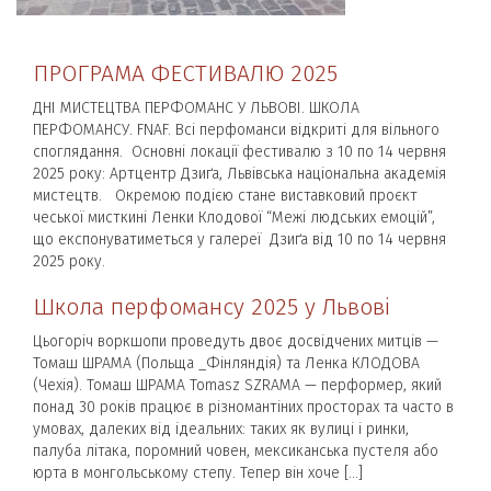
ПРОГРАМА ФЕСТИВАЛЮ 2025
ДНІ МИСТЕЦТВА ПЕРФОМАНС У ЛЬВОВІ. ШКОЛА
ПЕРФОМАНСУ. FNAF. Всі перфоманси відкриті для вільного
споглядання. Основні локації фестивалю з 10 по 14 червня
2025 року: Артцентр Дзиґа, Львівська національна академія
мистецтв. Окремою подією стане виставковий проєкт
чеської мисткині Ленки Клодової “Межі людських емоцій”,
що експонуватиметься у галереї Дзиґа від 10 по 14 червня
2025 року.
Школа перфомансу 2025 у Львові
Цьогоріч воркшопи проведуть двоє досвідчених митців —
Томаш ШРАМА (Польща _Фінляндія) та Ленка КЛОДОВА
(Чехія). Томаш ШРАМА Tomasz SZRAMA — перформер, який
понад 30 років працює в різномантіних просторах та часто в
умовах, далеких від ідеальних: таких як вулиці і ринки,
палуба літака, поромний човен, мексиканська пустеля або
юрта в монгольському степу. Тепер він хоче […]