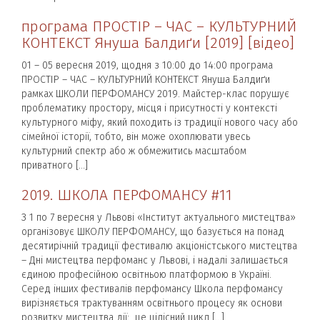
програма ПРОСТІР – ЧАС – КУЛЬТУРНИЙ
КОНТЕКСТ Януша Балдиґи [2019] [відео]
01 – 05 вересня 2019, щодня з 10:00 до 14:00 програма
ПРОСТІР – ЧАС – КУЛЬТУРНИЙ КОНТЕКСТ Януша Балдиґи
рамках ШКОЛИ ПЕРФОМАНСУ 2019. Майстер-клас порушує
проблематику простору, місця і присутності у контексті
культурного міфу, який походить із традиції нового часу або
сімейної історії, тобто, він може охоплювати увесь
культурний спектр або ж обмежитись масштабом
приватного […]
2019. ШКОЛА ПЕРФОМАНСУ #11
З 1 по 7 вересня у Львові «Інститут актуального мистецтва»
організовує ШКОЛУ ПЕРФОМАНСУ, що базується на понад
десятирічній традиції фестивалю акціоністського мистецтва
– Дні мистецтва перфоманс у Львові, і надалі залишається
єдиною професійною освітньою платформою в Україні.
Серед інших фестивалів перфомансу Школа перфомансу
вирізняється трактуванням освітнього процесу як основи
розвитку мистецтва дії: це цілісний цикл […]