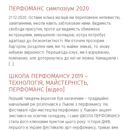
ПЕРФОМАНС симпозіум 2020
21.12.2020. Останні кілька місяців ми переповнені непевністю,
запитаннями, інколи навіть заблоковані ними. Видимість
свободи присутня, проте ця видимість обмежена
інструкціями, вимушеною ізоляцією, котра потребує
адаптації до безконтактності. Ми оточені прозорим
бар’єром, розділені ним, він то майже зникає, то знову
набуває виразності. Перешкода існує, ми її відчуваємо,
помічаємо, але доторкнутись до неї не можна. Намацуючи і
[…]
ШКОЛА ПЕРФОМАНСУ 2019 –
ТЕХНОЛОГІЯ, МАЙСТЕРНІСТЬ,
ПЕРФОМАНС [відео]
Перший тиждень вересня був насиченим – традиційно
навчальний рік розпочався у Львові з перфомансу. На
фестивалі «Дні мистецтва перфоманс у Львові» акцент
змістився на освітню складову, і саме ШКОЛА ПЕРФОМАНСУ
стала його ключовим пунктом цього року. Історія ДНІВ,
першого в Україні фестивалю арт-перфомансу, триває вже