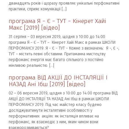
дванадцять років і щоразу проявляє унікальні перфомативні
практики, сприяє комунікації […]
програма Я − Є − ТУТ − Кінерет Хайі
Макс [2019] [відео]
31 серпня – 03 вересня 2019, щодня з 10:00 до 14:00
програма Я − Є − ТУТ − Кінерет Хайі Макс в рамках ШКОЛИ
ПЕРФОМАНСУ 2019. Я − Є − ТУТ − Кожне з визначень: Я −, Є −,
ТУТ − містить певні обставини. Притаманна мистецтву
перфоманс енергія має багато спільного з постійно
мінливою реальністю. […]
програма ВІД АКЦІЇ ДО ІНСТАЛЯЦІЇ І
НАЗАД Ані Ібш [2019] [відео]
02 – 06 вересня 2019, щодня з 10:00 до 14:00 програма ВІД
АКЦІЇ ДО ІНСТАЛЯЦІЇ ТА НАЗАД Ані Ібш в рамках ШКОЛИ
ПЕРФОМАНСУ 2019. Під час майстер класу будемо
досліджуватимути інсталятивні особливості у
перформативних акціях: як інсталяція впливає на
перфоманс, як взаємодіє з ним, яким чином вони
взаєморозвиваються?