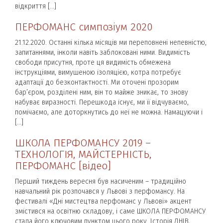
відкриття […]
ПЕРФОМАНС симпозіум 2020
21.12.2020. Останні кілька місяців ми переповнені непевністю,
запитаннями, інколи навіть заблоковані ними. Видимість
свободи присутня, проте ця видимість обмежена
інструкціями, вимушеною ізоляцією, котра потребує
адаптації до безконтактності. Ми оточені прозорим
бар’єром, розділені ним, він то майже зникає, то знову
набуває виразності. Перешкода існує, ми її відчуваємо,
помічаємо, але доторкнутись до неї не можна. Намацуючи і
[…]
ШКОЛА ПЕРФОМАНСУ 2019 –
ТЕХНОЛОГІЯ, МАЙСТЕРНІСТЬ,
ПЕРФОМАНС [відео]
Перший тиждень вересня був насиченим – традиційно
навчальний рік розпочався у Львові з перфомансу. На
фестивалі «Дні мистецтва перфоманс у Львові» акцент
змістився на освітню складову, і саме ШКОЛА ПЕРФОМАНСУ
стала його ключовим пунктом цього року. Історія ДНІВ,