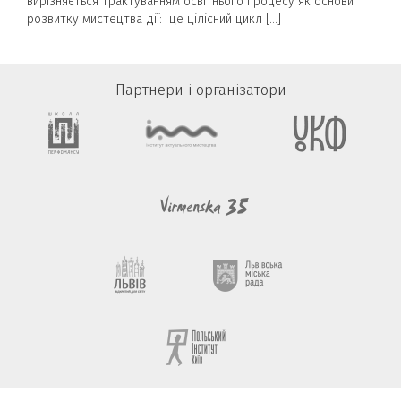
вирізняється трактуванням освітнього процесу як основи
розвитку мистецтва дії: це цілісний цикл […]
Партнери і організатори