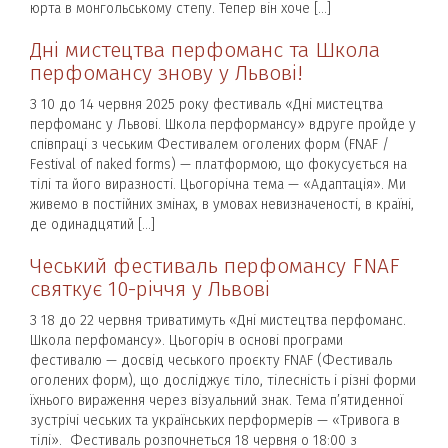
юрта в монгольському степу. Тепер він хоче […]
Дні мистецтва перфоманс та Школа
перфомансу знову у Львові!
З 10 до 14 червня 2025 року фестиваль «Дні мистецтва
перфоманс у Львові. Школа перформансу» вдруге пройде у
співпраці з чеським Фестивалем оголених форм (FNAF /
Festival of naked forms) — платформою, що фокусується на
тілі та його виразності. Цьогорічна тема — «Адаптація». Ми
живемо в постійних змінах, в умовах невизначеності, в країні,
де одинадцятий […]
Чеський фестиваль перфомансу FNAF
святкує 10-річчя у Львові
З 18 до 22 червня триватимуть «Дні мистецтва перфоманс.
Школа перфомансу». Цьогоріч в основі програми
фестивалю — досвід чеського проєкту FNAF (Фестиваль
оголених форм), що досліджує тіло, тілесність і різні форми
їхнього вираження через візуальний знак. Тема п’ятиденної
зустрічі чеських та українських перформерів — «Тривога в
тілі». Фестиваль розпочнеться 18 червня о 18:00 з