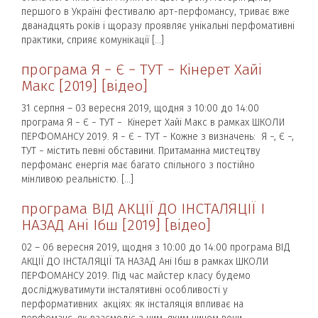
першого в Україні фестивалю арт-перфомансу, триває вже
дванадцять років і щоразу проявляє унікальні перфомативні
практики, сприяє комунікації […]
програма Я − Є − ТУТ − Кінерет Хайі
Макс [2019] [відео]
31 серпня – 03 вересня 2019, щодня з 10:00 до 14:00
програма Я − Є − ТУТ − Кінерет Хайі Макс в рамках ШКОЛИ
ПЕРФОМАНСУ 2019. Я − Є − ТУТ − Кожне з визначень: Я −, Є −,
ТУТ − містить певні обставини. Притаманна мистецтву
перфоманс енергія має багато спільного з постійно
мінливою реальністю. […]
програма ВІД АКЦІЇ ДО ІНСТАЛЯЦІЇ І
НАЗАД Ані Ібш [2019] [відео]
02 – 06 вересня 2019, щодня з 10:00 до 14:00 програма ВІД
АКЦІЇ ДО ІНСТАЛЯЦІЇ ТА НАЗАД Ані Ібш в рамках ШКОЛИ
ПЕРФОМАНСУ 2019. Під час майстер класу будемо
досліджуватимути інсталятивні особливості у
перформативних акціях: як інсталяція впливає на