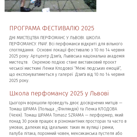
ПРОГРАМА ФЕСТИВАЛЮ 2025
ДНІ МИСТЕЦТВА ПЕРФОМАНС У ЛЬВОВІ. ШКОЛА
ПЕРФОМАНСУ. FNAF. Всі перфоманси відкриті для вільного
споглядання. Основні локації фестивалю з 10 по 14 червня
2025 року: Артцентр Дзиґа, Львівська національна академія
мистецтв. Окремою подією стане виставковий проєкт
чеської мисткині Ленки Клодової “Межі людських емоцій”,
що експонуватиметься у галереї Дзиґа від 10 по 14 червня
2025 року.
Школа перфомансу 2025 у Львові
Цьогоріч воркшопи проведуть двоє досвідчених митців —
Томаш ШРАМА (Польща _Фінляндія) та Ленка КЛОДОВА
(Чехія). Томаш ШРАМА Tomasz SZRAMA — перформер, який
понад 30 років працює в різномантіних просторах та часто в
умовах, далеких від ідеальних: таких як вулиці і ринки,
палуба літака, поромний човен, мексиканська пустеля або