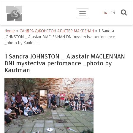
UA
EN
Toggle
navigation
Home
»
САНДРА ДЖОНСТОН АЛІСТЕР МАКЛЕНАН
»
1 Sandra
JOHNSTON _ Alastair MACLENNAN DNI mystectva perfomance
_photo by Kaufman
1 Sandra JOHNSTON _ Alastair MACLENNAN
DNI mystectva perfomance _photo by
Kaufman