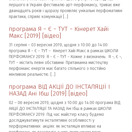
першого в Україні фестивалю арт-перфомансу, триває вже
дванадцять років і щоразу проявляє унікальні перфомативні
практики, сприяє комунікації […]
програма Я − Є − ТУТ − Кінерет Хайі
Макс [2019] [відео]
31 серпня – 03 вересня 2019, щодня з 10:00 до 14:00
програма Я − Є − ТУТ − Кінерет Хайі Макс в рамках ШКОЛИ
ПЕРФОМАНСУ 2019. Я − Є − ТУТ − Кожне з визначень: Я −, Є −,
ТУТ − містить певні обставини. Притаманна мистецтву
перфоманс енергія має багато спільного з постійно
мінливою реальністю. […]
програма ВІД АКЦІЇ ДО ІНСТАЛЯЦІЇ І
НАЗАД Ані Ібш [2019] [відео]
02 – 06 вересня 2019, щодня з 10:00 до 14:00 програма ВІД
АКЦІЇ ДО ІНСТАЛЯЦІЇ ТА НАЗАД Ані Ібш в рамках ШКОЛИ
ПЕРФОМАНСУ 2019. Під час майстер класу будемо
досліджуватимути інсталятивні особливості у
перформативних акціях: як інсталяція впливає на