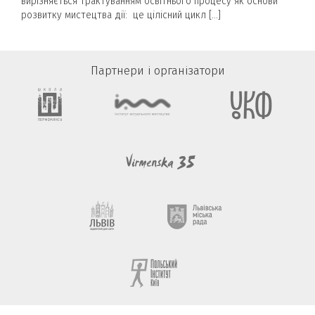
вирізняється трактуванням освітнього процесу як основи
розвитку мистецтва дії: це цілісний цикл […]
Партнери і організатори