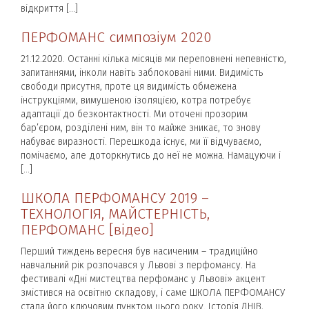
відкриття […]
ПЕРФОМАНС симпозіум 2020
21.12.2020. Останні кілька місяців ми переповнені непевністю,
запитаннями, інколи навіть заблоковані ними. Видимість
свободи присутня, проте ця видимість обмежена
інструкціями, вимушеною ізоляцією, котра потребує
адаптації до безконтактності. Ми оточені прозорим
бар’єром, розділені ним, він то майже зникає, то знову
набуває виразності. Перешкода існує, ми її відчуваємо,
помічаємо, але доторкнутись до неї не можна. Намацуючи і
[…]
ШКОЛА ПЕРФОМАНСУ 2019 –
ТЕХНОЛОГІЯ, МАЙСТЕРНІСТЬ,
ПЕРФОМАНС [відео]
Перший тиждень вересня був насиченим – традиційно
навчальний рік розпочався у Львові з перфомансу. На
фестивалі «Дні мистецтва перфоманс у Львові» акцент
змістився на освітню складову, і саме ШКОЛА ПЕРФОМАНСУ
стала його ключовим пунктом цього року. Історія ДНІВ,