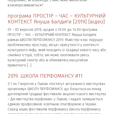
перфоманс, як взаємодіє з ним, яким чином вони
взаєморозвиваються?
програма ПРОСТІР – ЧАС – КУЛЬТУРНИЙ
КОНТЕКСТ Януша Балдиґи [2019] [відео]
01 – 05 вересня 2019, щодня з 10:00 до 14:00 програма
ПРОСТІР – ЧАС – КУЛЬТУРНИЙ КОНТЕКСТ Януша Балдиґи
рамках ШКОЛИ ПЕРФОМАНСУ 2019. Майстер-клас порушує
проблематику простору, місця і присутності у контексті
культурного міфу, який походить із традиції нового часу або
сімейної історії, тобто, він може охоплювати увесь
культурний спектр або ж обмежитись масштабом
приватного […]
2019. ШКОЛА ПЕРФОМАНСУ #11
З 1 по 7 вересня у Львові «Інститут актуального мистецтва»
організовує ШКОЛУ ПЕРФОМАНСУ, що базується на понад
десятирічній традиції фестивалю акціоністського мистецтва
– Дні мистецтва перфоманс у Львові, і надалі залишається
єдиною професійною освітньою платформою в Україні.
Серед інших фестивалів перфомансу Школа перфомансу