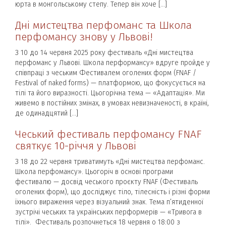
юрта в монгольському степу. Тепер він хоче […]
Дні мистецтва перфоманс та Школа
перфомансу знову у Львові!
З 10 до 14 червня 2025 року фестиваль «Дні мистецтва
перфоманс у Львові. Школа перформансу» вдруге пройде у
співпраці з чеським Фестивалем оголених форм (FNAF /
Festival of naked forms) — платформою, що фокусується на
тілі та його виразності. Цьогорічна тема — «Адаптація». Ми
живемо в постійних змінах, в умовах невизначеності, в країні,
де одинадцятий […]
Чеський фестиваль перфомансу FNAF
святкує 10-річчя у Львові
З 18 до 22 червня триватимуть «Дні мистецтва перфоманс.
Школа перфомансу». Цьогоріч в основі програми
фестивалю — досвід чеського проєкту FNAF (Фестиваль
оголених форм), що досліджує тіло, тілесність і різні форми
їхнього вираження через візуальний знак. Тема п’ятиденної
зустрічі чеських та українських перформерів — «Тривога в
тілі». Фестиваль розпочнеться 18 червня о 18:00 з