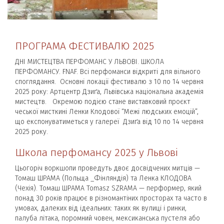
ПРОГРАМА ФЕСТИВАЛЮ 2025
ДНІ МИСТЕЦТВА ПЕРФОМАНС У ЛЬВОВІ. ШКОЛА
ПЕРФОМАНСУ. FNAF. Всі перфоманси відкриті для вільного
споглядання. Основні локації фестивалю з 10 по 14 червня
2025 року: Артцентр Дзиґа, Львівська національна академія
мистецтв. Окремою подією стане виставковий проєкт
чеської мисткині Ленки Клодової “Межі людських емоцій”,
що експонуватиметься у галереї Дзиґа від 10 по 14 червня
2025 року.
Школа перфомансу 2025 у Львові
Цьогоріч воркшопи проведуть двоє досвідчених митців —
Томаш ШРАМА (Польща _Фінляндія) та Ленка КЛОДОВА
(Чехія). Томаш ШРАМА Tomasz SZRAMA — перформер, який
понад 30 років працює в різномантіних просторах та часто в
умовах, далеких від ідеальних: таких як вулиці і ринки,
палуба літака, поромний човен, мексиканська пустеля або