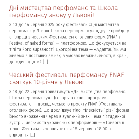
Дні мистецтва перфоманс та Школа
перфомансу знову у Львові!
З 10 до 14 червня 2025 року фестиваль «Дні мистецтва
перфоманс у Львові. Школа перформансу» вдруге пройде у
співпраці з чеським Фестивалем оголених форм (FNAF /
Festival of naked forms) — платформою, що фокусується на
тілі та його виразності. Цьогорічна тема — «Адаптація». Ми
живемо в постійних змінах, в умовах невизначеності, в країні,
де одинадцятий […]
Чеський фестиваль перфомансу FNAF
святкує 10-річчя у Львові
З 18 до 22 червня триватимуть «Дні мистецтва перфоманс.
Школа перфомансу». Цьогоріч в основі програми
фестивалю — досвід чеського проєкту FNAF (Фестиваль
оголених форм), що досліджує тіло, тілесність і різні форми
їхнього вираження через візуальний знак. Тема п’ятиденної
зустрічі чеських та українських перформерів — «Тривога в
тілі». Фестиваль розпочнеться 18 червня о 18:00 з
відкриття […]