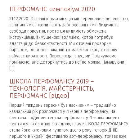
ПЕРФОМАНС симпозіум 2020
21.12.2020. Останні кілька місяців ми переповнені непевністю,
запитаннями, інколи навіть заблоковані ними. Видимість
свободи присутня, проте ця видимість обмежена
інструкціями, вимушеною ізоляцією, котра потребує
адаптації до безконтактності. Ми оточені прозорим
бар’єром, розділені ним, він то майже зникає, то знову
набуває виразності. Перешкода існує, ми її відчуваємо,
помічаємо, але доторкнутись до неї не можна. Намацуючи і
[…]
ШКОЛА ПЕРФОМАНСУ 2019 –
ТЕХНОЛОГІЯ, МАЙСТЕРНІСТЬ,
ПЕРФОМАНС [відео]
Перший тиждень вересня був насиченим – традиційно
навчальний рік розпочався у Львові з перфомансу. На
фестивалі «Дні мистецтва перфоманс у Львові» акцент
змістився на освітню складову, і саме ШКОЛА ПЕРФОМАНСУ
стала його ключовим пунктом цього року. Історія ДНІВ,
першого в Україні фестивалю арт-перфомансу, триває вже