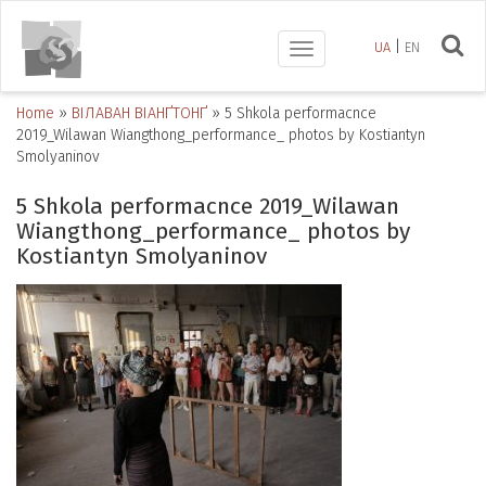
UA
EN
Toggle
navigation
Home
»
ВІЛАВАН ВІАНҐТОНҐ
»
5 Shkola performacnce
2019_Wilawan Wiangthong_performance_ photos by Kostiantyn
Smolyaninov
5 Shkola performacnce 2019_Wilawan
Wiangthong_performance_ photos by
Kostiantyn Smolyaninov