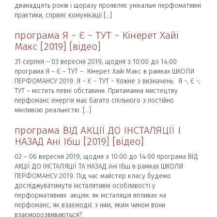
дванадцять років і щоразу проявляє унікальні перфомативні
практики, сприяє комунікації […]
програма Я − Є − ТУТ − Кінерет Хайі
Макс [2019] [відео]
31 серпня – 03 вересня 2019, щодня з 10:00 до 14:00
програма Я − Є − ТУТ − Кінерет Хайі Макс в рамках ШКОЛИ
ПЕРФОМАНСУ 2019. Я − Є − ТУТ − Кожне з визначень: Я −, Є −,
ТУТ − містить певні обставини. Притаманна мистецтву
перфоманс енергія має багато спільного з постійно
мінливою реальністю. […]
програма ВІД АКЦІЇ ДО ІНСТАЛЯЦІЇ І
НАЗАД Ані Ібш [2019] [відео]
02 – 06 вересня 2019, щодня з 10:00 до 14:00 програма ВІД
АКЦІЇ ДО ІНСТАЛЯЦІЇ ТА НАЗАД Ані Ібш в рамках ШКОЛИ
ПЕРФОМАНСУ 2019. Під час майстер класу будемо
досліджуватимути інсталятивні особливості у
перформативних акціях: як інсталяція впливає на
перфоманс, як взаємодіє з ним, яким чином вони
взаєморозвиваються?