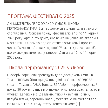
ПРОГРАМА ФЕСТИВАЛЮ 2025
ДНІ МИСТЕЦТВА ПЕРФОМАНС У ЛЬВОВІ. ШКОЛА
ПЕРФОМАНСУ. FNAF. Всі перфоманси відкриті для вільного
споглядання. Основні локації фестивалю з 10 по 14 червня
2025 року: Артцентр Дзиґа, Львівська національна академія
мистецтв. Окремою подією стане виставковий проєкт
чеської мисткині Ленки Клодової “Межі людських емоцій”,
що експонуватиметься у галереї Дзиґа від 10 по 14 червня
2025 року.
Школа перфомансу 2025 у Львові
Цьогоріч воркшопи проведуть двоє досвідчених митців —
Томаш ШРАМА (Польща _Фінляндія) та Ленка КЛОДОВА
(Чехія). Томаш ШРАМА Tomasz SZRAMA — перформер, який
понад 30 років працює в різномантіних просторах та часто в
умовах, далеких від ідеальних: таких як вулиці і ринки,
палуба літака, поромний човен, мексиканська пустеля або
юрта в монгольському степу. Тепер він хоче […]