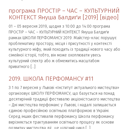
програма ПРОСТІР – ЧАС – КУЛЬТУРНИЙ
КОНТЕКСТ Януша Балдиґи [2019] [відео]
01 – 05 вересня 2019, щодня з 10:00 до 14:00 програма
ПРОСТІР – ЧАС – КУЛЬТУРНИЙ КОНТЕКСТ Януша Балдиґи
рамках ШКОЛИ ПЕРФОМАНСУ 2019. Майстер-клас порушує
проблематику простору, місця і присутності у контексті
культурного міфу, який походить із традиції нового часу або
сімейної історії, тобто, він може охоплювати увесь
культурний спектр або ж обмежитись масштабом
приватного […]
2019. ШКОЛА ПЕРФОМАНСУ #11
З 1 по 7 вересня у Львові «Інститут актуального мистецтва»
організовує ШКОЛУ ПЕРФОМАНСУ, що базується на понад
десятирічній традиції фестивалю акціоністського мистецтва
– Дні мистецтва перфоманс у Львові, і надалі залишається
єдиною професійною освітньою платформою в Україні.
Серед інших фестивалів перфомансу Школа перфомансу
вирізняється трактуванням освітнього процесу як основи
розвитку мистецтва дії: це цілісний цикл […]