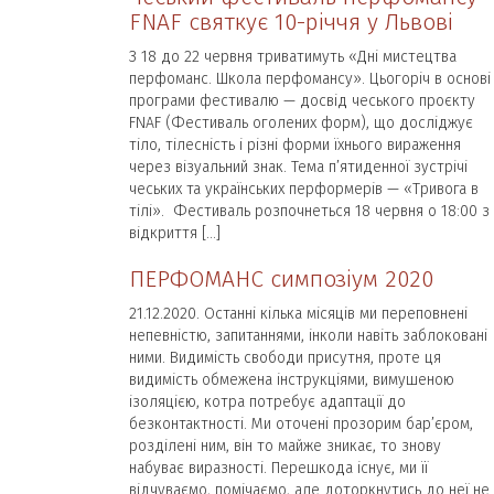
FNAF святкує 10-річчя у Львові
З 18 до 22 червня триватимуть «Дні мистецтва
перфоманс. Школа перфомансу». Цьогоріч в основі
програми фестивалю — досвід чеського проєкту
FNAF (Фестиваль оголених форм), що досліджує
тіло, тілесність і різні форми їхнього вираження
через візуальний знак. Тема п’ятиденної зустрічі
чеських та українських перформерів — «Тривога в
тілі». Фестиваль розпочнеться 18 червня о 18:00 з
відкриття […]
ПЕРФОМАНС симпозіум 2020
21.12.2020. Останні кілька місяців ми переповнені
непевністю, запитаннями, інколи навіть заблоковані
ними. Видимість свободи присутня, проте ця
видимість обмежена інструкціями, вимушеною
ізоляцією, котра потребує адаптації до
безконтактності. Ми оточені прозорим бар’єром,
розділені ним, він то майже зникає, то знову
набуває виразності. Перешкода існує, ми її
відчуваємо, помічаємо, але доторкнутись до неї не