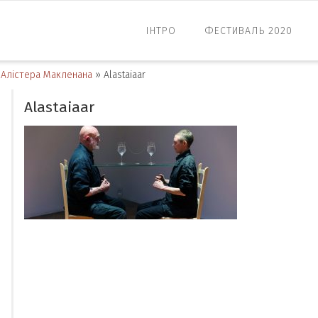
ІНТРО
ФЕСТИВАЛЬ 2020
 Алістера Макленана
»
Alastaiааr
Alastaiааr