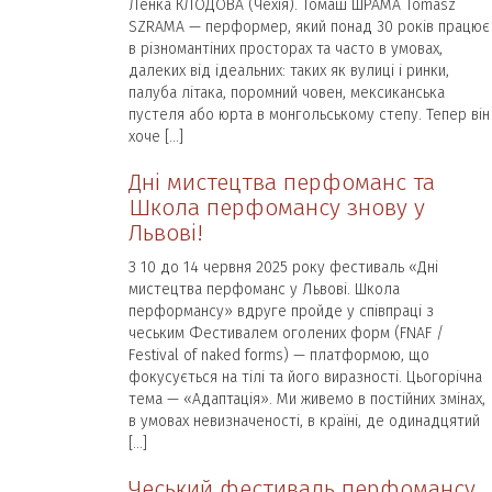
Ленка КЛОДОВА (Чехія). Томаш ШРАМА Tomasz
SZRAMA — перформер, який понад 30 років працює
в різномантіних просторах та часто в умовах,
далеких від ідеальних: таких як вулиці і ринки,
палуба літака, поромний човен, мексиканська
пустеля або юрта в монгольському степу. Тепер він
хоче […]
Дні мистецтва перфоманс та
Школа перфомансу знову у
Львові!
З 10 до 14 червня 2025 року фестиваль «Дні
мистецтва перфоманс у Львові. Школа
перформансу» вдруге пройде у співпраці з
чеським Фестивалем оголених форм (FNAF /
Festival of naked forms) — платформою, що
фокусується на тілі та його виразності. Цьогорічна
тема — «Адаптація». Ми живемо в постійних змінах,
в умовах невизначеності, в країні, де одинадцятий
[…]
Чеський фестиваль перфомансу