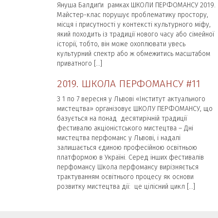
Януша Балдиґи рамках ШКОЛИ ПЕРФОМАНСУ 2019.
Майстер-клас порушує проблематику простору,
місця і присутності у контексті культурного міфу,
який походить із традиції нового часу або сімейної
історії, тобто, він може охоплювати увесь
культурний спектр або ж обмежитись масштабом
приватного […]
2019. ШКОЛА ПЕРФОМАНСУ #11
З 1 по 7 вересня у Львові «Інститут актуального
мистецтва» організовує ШКОЛУ ПЕРФОМАНСУ, що
базується на понад десятирічній традиції
фестивалю акціоністського мистецтва – Дні
мистецтва перфоманс у Львові, і надалі
залишається єдиною професійною освітньою
платформою в Україні. Серед інших фестивалів
перфомансу Школа перфомансу вирізняється
трактуванням освітнього процесу як основи
розвитку мистецтва дії: це цілісний цикл […]