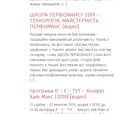
можна. Намацуючи і […]
ШКОЛА ПЕРФОМАНСУ 2019 –
ТЕХНОЛОГІЯ, МАЙСТЕРНІСТЬ,
ПЕРФОМАНС [відео]
Перший тиждень вересня був насиченим –
традиційно навчальний рік розпочався у Львові з
перфомансу. На фестивалі «Дні мистецтва
перфоманс у Львові» акцент змістився на освітню
складову, і саме ШКОЛА ПЕРФОМАНСУ стала його
ключовим пунктом цього року. Історія ДНІВ,
першого в Україні фестивалю арт-перфомансу,
триває вже дванадцять років і щоразу проявляє
унікальні перфомативні практики, сприяє комунікаці
[…]
програма Я − Є − ТУТ − Кінерет
Хайі Макс [2019] [відео]
31 серпня – 03 вересня 2019, щодня з 10:00 до
14:00 програма Я − Є − ТУТ − Кінерет Хайі Макс в