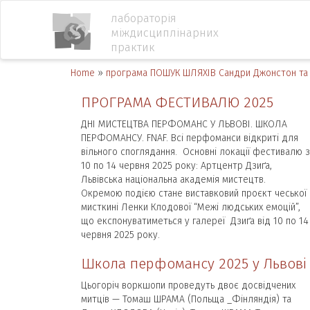
лабораторія
міждисциплінарних
практик
Home
»
програма ПОШУК ШЛЯХІВ Сандри Джонстон та
ПРОГРАМА ФЕСТИВАЛЮ 2025
ДНІ МИСТЕЦТВА ПЕРФОМАНС У ЛЬВОВІ. ШКОЛА
ПЕРФОМАНСУ. FNAF. Всі перфоманси відкриті для
вільного споглядання. Основні локації фестивалю з
10 по 14 червня 2025 року: Артцентр Дзиґа,
Львівська національна академія мистецтв.
Окремою подією стане виставковий проєкт чеської
мисткині Ленки Клодової “Межі людських емоцій”,
що експонуватиметься у галереї Дзиґа від 10 по 14
червня 2025 року.
Школа перфомансу 2025 у Львові
Цьогоріч воркшопи проведуть двоє досвідчених
митців — Томаш ШРАМА (Польща _Фінляндія) та