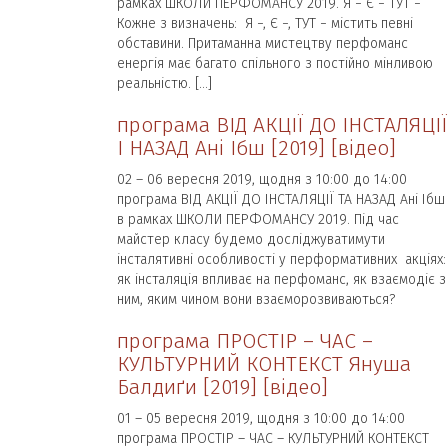
рамках ШКОЛИ ПЕРФОМАНСУ 2019. Я − Є − ТУТ −
Кожне з визначень: Я −, Є −, ТУТ − містить певні
обставини. Притаманна мистецтву перфоманс
енергія має багато спільного з постійно мінливою
реальністю. […]
програма ВІД АКЦІЇ ДО ІНСТАЛЯЦІЇ
І НАЗАД Ані Ібш [2019] [відео]
02 – 06 вересня 2019, щодня з 10:00 до 14:00
програма ВІД АКЦІЇ ДО ІНСТАЛЯЦІЇ ТА НАЗАД Ані Ібш
в рамках ШКОЛИ ПЕРФОМАНСУ 2019. Під час
майстер класу будемо досліджуватимути
інсталятивні особливості у перформативних акціях:
як інсталяція впливає на перфоманс, як взаємодіє з
ним, яким чином вони взаєморозвиваються?
програма ПРОСТІР – ЧАС –
КУЛЬТУРНИЙ КОНТЕКСТ Януша
Балдиґи [2019] [відео]
01 – 05 вересня 2019, щодня з 10:00 до 14:00
програма ПРОСТІР – ЧАС – КУЛЬТУРНИЙ КОНТЕКСТ